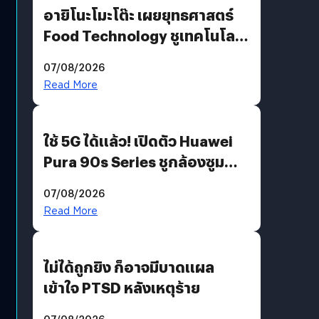
อายิโนะโมะโต๊ะ เผยยุทธศาสตร์
Food Technology ชูเทคโนโลยี
“AminoScience” เจาะอินไซต์ผู้
07/08/2026
บริโภคและ B2B
Read More
ใช้ 5G ได้แล้ว! เปิดตัว Huawei
Pura 90s Series ชูกล้องซูม
200 MP ในรุ่นท็อป
07/08/2026
Read More
ไม่ได้ถูกยิง ก็อาจมีบาดแผล
เข้าใจ PTSD หลังเหตุร้าย
07/08/2026