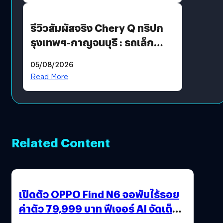
รีวิวสัมผัสจริง Chery Q ทริปก
รุงเทพฯ-กาญจนบุรี : รถเล็ก
ฟีเจอร์แน่น ช่วงล่างเฟิร์ม
05/08/2026
ฟังก์ชันเกินตัว
Read More
Related Content
เปิดตัว OPPO Find N6 จอพับไร้รอย
ค่าตัว 79,999 บาท ฟีเจอร์ AI จัดเต็ม
แถมปากกา OPPO AI Pen ให้มาด้วย