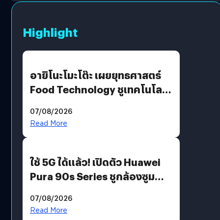
Highlight
อายิโนะโมะโต๊ะ เผยยุทธศาสตร์
Food Technology ชูเทคโนโลยี
“AminoScience” เจาะอินไซต์ผู้
07/08/2026
บริโภคและ B2B
Read More
ใช้ 5G ได้แล้ว! เปิดตัว Huawei
Pura 90s Series ชูกล้องซูม
200 MP ในรุ่นท็อป
07/08/2026
Read More