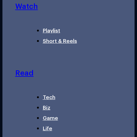
Watch
Playlist
Short & Reels
Read
Tech
Biz
Game
Life