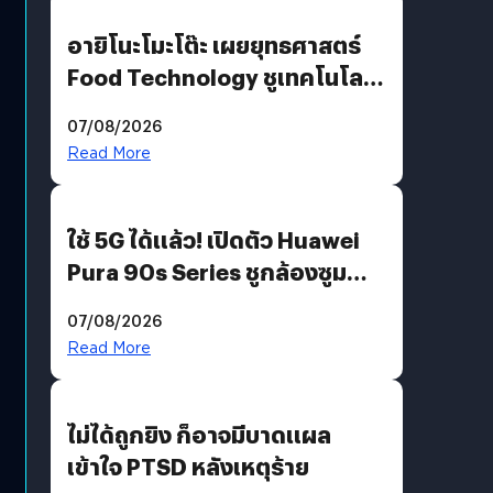
อายิโนะโมะโต๊ะ เผยยุทธศาสตร์
Food Technology ชูเทคโนโลยี
“AminoScience” เจาะอินไซต์ผู้
07/08/2026
บริโภคและ B2B
Read More
ใช้ 5G ได้แล้ว! เปิดตัว Huawei
Pura 90s Series ชูกล้องซูม
200 MP ในรุ่นท็อป
07/08/2026
Read More
ไม่ได้ถูกยิง ก็อาจมีบาดแผล
เข้าใจ PTSD หลังเหตุร้าย