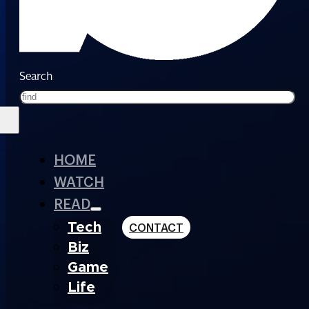
Search
HOME
WATCH
READ
Tech
CONTACT
Biz
Game
Life