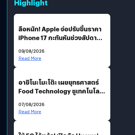
Highlight
ลือหนัก! Apple จ่อปรับขึ้นราคา
iPhone 17 กะทันหันช่วงสัปดาห์ที่
10 สิงหาคมนี้
09/08/2026
Read More
อายิโนะโมะโต๊ะ เผยยุทธศาสตร์
Food Technology ชูเทคโนโลยี
“AminoScience” เจาะอินไซต์ผู้
07/08/2026
บริโภคและ B2B
Read More