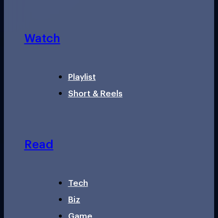
Watch
Playlist
Short & Reels
Read
Tech
Biz
Game