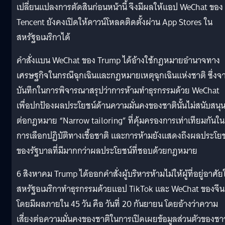
เปลี่ยนแปลงการตัดสินก่อนหน้านี้ จึงมีผลให้แอป WeChat ของ
Tencent ยังคงเปิดให้ดาวน์โหลดติดตั้งผ่าน App Stores ใน
สหรัฐอเมริกาได้
คำสั่งแบน WeChat ของ Trump ได้อ้างใช้กฎหมายอำนาจทาง
เศรษฐกิจในกรณีฉุกเฉินและกฎหมายเหตุฉุกเฉินแห่งชาติ ซึ่งจ
บันทึกในการพิจารณาสรุปว่าการห้ามทำธุรกรรมด้วย WeChat
เพื่อปกป้องผลประโยชน์ด้านความมั่นคงของชาตินั้นไม่สนับสนุ
ต่อกฎหมาย “Narrow tailoring” ที่คุ้มครองการเท่าเทียมกันใน
การเลือกปฏิบัติทางเชื้อชาติ และการห้ามยังแสดงถึงผลประโยช
ของรัฐบาลที่มีมากกว่าผลประโยชน์ที่ชอบด้วยกฎหมาย
6 สิงหาคม Trump ได้ออกคำสั่งผู้บริหารห้ามไม่ให้ผู้ที่อยู่อาศัย
สหรัฐอเมริกาทำธุรกรรมด้วยแอป TikTok และ WeChat ของจีน
โดยมีผลภายใน 45 วัน คือ วันที่ 20 กันยายน โดยอ้างว่าความ
เสี่ยงต่อความมั่นคงของชาติในการเปิดเผยข้อมูลส่วนตัวของชา