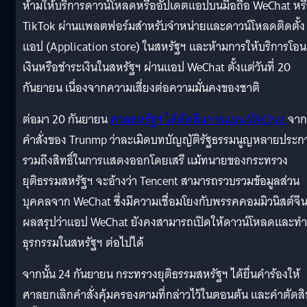
ห้ามให้บริการดาวน์โหลดหรืออัปเดตแอปบนมือถือ WeChat หร
TikTok ผ่านแพลตฟอร์มสำหรับจำหน่ายและดาวน์โหลดติดตั้ง
แอป (Application store) ในสหรัฐฯ และห้ามการให้บริการโอน
เงินหรือชำระเงินในสหรัฐฯ ผ่านแอป WeChat ตั้งแต่วันที่ 20
กันยายน เนื่องจากความเสี่ยงต่อความมั่นคงของชาติ
ต่อมา 20 กันยายน
ศาลสหรัฐฯ ได้ตัดสินการแบน WeChat
จาก
คำสั่งของ Trunmp ว่าละเมิดบทบัญญัติรัฐธรรมนูญหลายประก
รวมถึงสิทธิ์ในการแสดงออกโดยเสรี แม้ทนายของกระทรวง
ยุติธรรมสหรัฐฯ จะอ้างว่า Tencent สามารถรวบรวมข้อมูลส่วน
บุคคลจาก WeChat ซึ่งมีความเชื่อมโยงกับพรรคคอมมิวนิสต์จี
ผลสรุปว่าแอป WeChat ยังคงสามารถเปิดให้ดาวน์โหลดและทำ
ธุรกรรมในสหรัฐฯ ต่อไปได้
จากนั้น 24 กันยายน กระทรวงยุติธรรมสหรัฐฯ ได้ยื่นคำร้องให้
ศาลยกเลิกคำสั่งคุ้มครองตามที่กล่าวไว้ในตอนต้น และคำตัดสิ