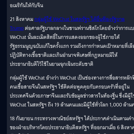
อเมริกันให้กับจีน
21 สิงหาคม
กลุ่มผู้ใช้ WeChat ในสหรัฐฯ ได้ยื่นฟ้องรัฐบาล
Trump
ต่อศาลรัฐบาลกลางในซานฟรานซิสโกโดยอ้างว่าการแ
WeChat นั้นละเมิดสิทธิ์ในการแสดงออกของผู้ใช้ภายใต้
รัฐธรรมนูญฉบับแก้ไขครั้งแรก รวมถึงการกำหนดเป้าหมายที่เล
ปฏิบัติทางเชื้อชาติและเกินอำนาจพิเศษที่กฎหมายมีให้
ประธานาธิบดีไว้ใช้ในยามฉุกเฉินระดับชาติ
กลุ่มผู้ใช้ WeChat อ้างว่า WeChat เป็นช่องทางการสื่อสารหลักที
คนเชื้อสายจีนในสหรัฐฯ ใช้ติดต่อพูดคุยกับครอบครัวที่อยู่ใน
ประเทศจีนด้วยภาษาจีนและรับข้อมูลข่าวสารในท้องฐิ่น ซึ่งมีผู้ใช
WeChat ในสหรัฐฯ ถึง 19 ล้านคนและมีผู้ใช้ทั่วโลก 1,000 ล้าน
18 กันยายน กระทรวงพาณิชย์สหรัฐฯ ได้ประกาศดำเนินตามคำส
ของฝ่ายบริหารโดยประธานาธิบดีสหรัฐฯ ที่ออกมาเมื่อ 6 สิงหา