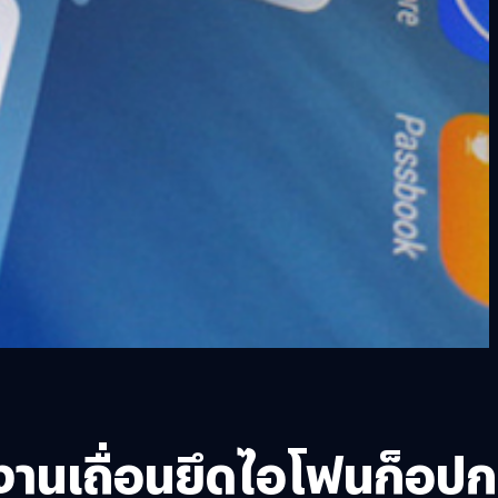
งงานเถื่อนยึดไอโฟนก็อปก