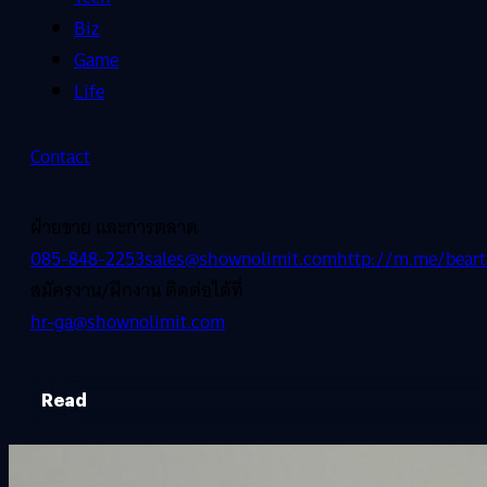
Biz
Game
Life
Contact
ฝ่ายขาย และการตลาด
085-848-2253
sales@shownolimit.com
http://m.me/beart
สมัครงาน/ฝึกงาน ติดต่อได้ที่
hr-ga@shownolimit.com
Read