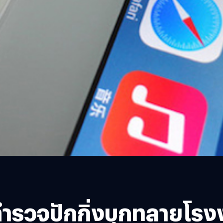
วตำรวจปักกิ่งบุกทลายโร