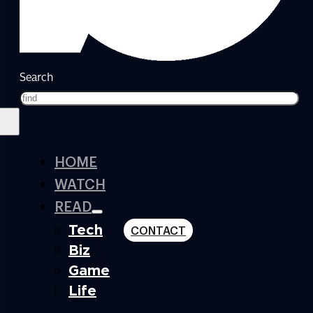
Search
HOME
WATCH
READ
Tech
CONTACT
Biz
Game
Life