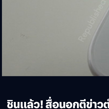
ชินแล้ว! สื่อนอกตีข่า