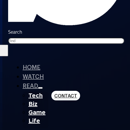
Search
HOME
WATCH
READ
Tech
CONTACT
Biz
Game
Life