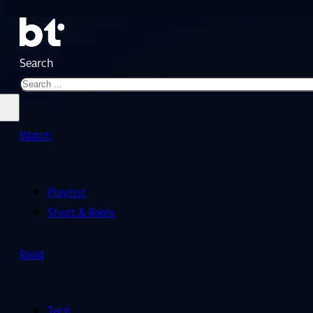
Search
Watch
Playlist
Short & Reels
Read
Tech