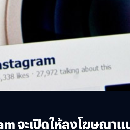
gram จะเปิดให้ลงโฆษณาแ