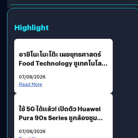
Highlight
อายิโนะโมะโต๊ะ เผยยุทธศาสตร์
Food Technology ชูเทคโนโลยี
“AminoScience” เจาะอินไซต์ผู้
07/08/2026
บริโภคและ B2B
Read More
ใช้ 5G ได้แล้ว! เปิดตัว Huawei
Pura 90s Series ชูกล้องซูม
200 MP ในรุ่นท็อป
07/08/2026