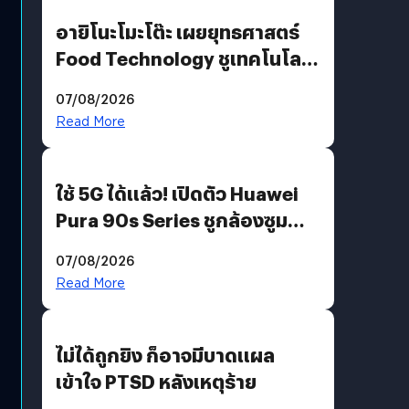
อายิโนะโมะโต๊ะ เผยยุทธศาสตร์
Food Technology ชูเทคโนโลยี
“AminoScience” เจาะอินไซต์ผู้
07/08/2026
บริโภคและ B2B
Read More
ใช้ 5G ได้แล้ว! เปิดตัว Huawei
Pura 90s Series ชูกล้องซูม
200 MP ในรุ่นท็อป
07/08/2026
Read More
ไม่ได้ถูกยิง ก็อาจมีบาดแผล
เข้าใจ PTSD หลังเหตุร้าย