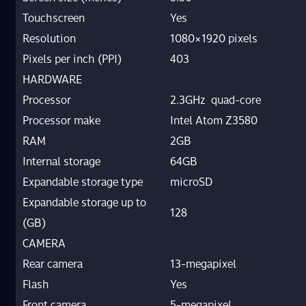
Touchscreen
Yes
Resolution
1080×1920 pixels
Pixels per inch (PPI)
403
HARDWARE
Processor
2.3GHz quad-core
Processor make
Intel Atom Z3580
RAM
2GB
Internal storage
64GB
Expandable storage type
microSD
Expandable storage up to
128
(GB)
CAMERA
Rear camera
13-megapixel
Flash
Yes
Front camera
5-megapixel