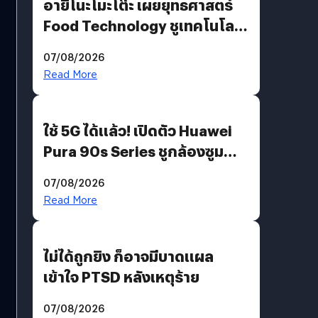
อายิโนะโมะโต๊ะ เผยยุทธศาสตร์
Food Technology ชูเทคโนโลยี
“AminoScience” เจาะอินไซต์ผู้
07/08/2026
บริโภคและ B2B
Read More
ใช้ 5G ได้แล้ว! เปิดตัว Huawei
Pura 90s Series ชูกล้องซูม
200 MP ในรุ่นท็อป
07/08/2026
Read More
ไม่ได้ถูกยิง ก็อาจมีบาดแผล
เข้าใจ PTSD หลังเหตุร้าย
07/08/2026