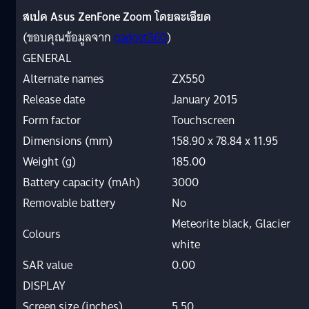
สเปค Asus ZenFone Zoom โดยละเอียด
(ขอบคุณข้อมูลจาก
gadget360
)
GENERAL
Alternate names
ZX550
Release date
January 2015
Form factor
Touchscreen
Dimensions (mm)
158.90 x 78.84 x 11.95
Weight (g)
185.00
Battery capacity (mAh)
3000
Removable battery
No
Meteorite black, Glacier
Colours
white
SAR value
0.00
DISPLAY
Screen size (inches)
5.50