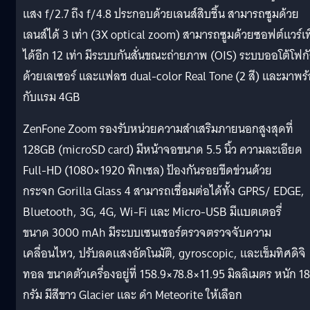
แสง f/2.7 ถึง f/4.8 ประกอบด้วยเลนส์สิบชิ้น สามารถซูมด้วย
เลนส์ได้ 3 เท่า (3X optical zoom) สามารถซูมด้วยซอฟต์แวร์เพ
ได้อีก 12 เท่า มีระบบกันสั่นขณะถ่ายภาพ (OIS) ระบบออโต้โฟก
ด้วยเลเซอร์ และแฟลช dual-color Real Tone (2 สี) และมาพร
กับแรม 4GB
ZenFone Zoom รองรับหน่วยความสำเสริมภายนอกสูงสุดที่
128GB (microSD card) มีหน้าจอขนาด 5.5 นิ้ว ความละเอียด
Full-HD (1080×1920 พิกเซล) ป้องกันรอยขีดข่วนด้วย
กระจก Gorilla Glass 4 สามารถเชื่อมต่อได้ทั้ง GPRS/ EDGE,
Bluetooth, 3G, 4G, Wi-Fi และ Micro-USB มีแบตเตอรี่
ขนาด 3000 mAh มีระบบเซนเซอร์ตรวจตรวจจับความ
เคลื่อนไหว, ปรับลดแสงอัตโนมัติ, gyroscopic, และเข็มทิศดิจิ
ทอล ขนาดตัวเครื่องอยู่ที่ 158.9×78.8×11.95 มิลลิเมตร หนัก 1
กรัม มีสีขาว Glacier และ ดำ Meteorite ให้เลือก