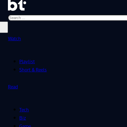
Search
Watch
Playlist
Short & Reels
Read
Tech
Biz
Game