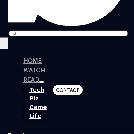
Search
HOME
WATCH
READ
Tech
CONTACT
Biz
Game
Life