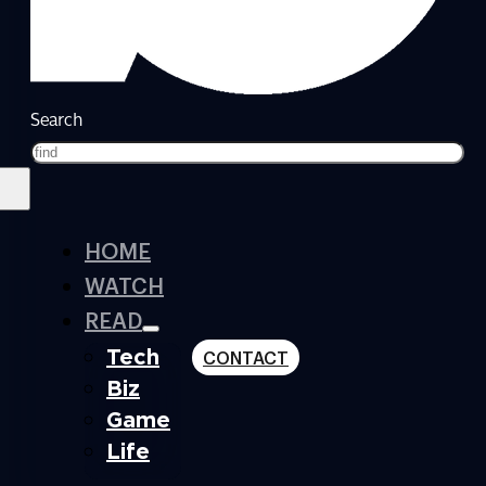
Search
HOME
WATCH
READ
Tech
CONTACT
Biz
Game
Life