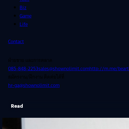
Biz
Game
Life
Contact
ฝ่ายขาย และการตลาด
085-848-2253
sales@shownolimit.com
http://m.me/beart
สมัครงาน/ฝึกงาน ติดต่อได้ที่
hr-ga@shownolimit.com
Read