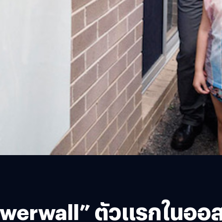
“Powerwall” ตัวแรกในออส