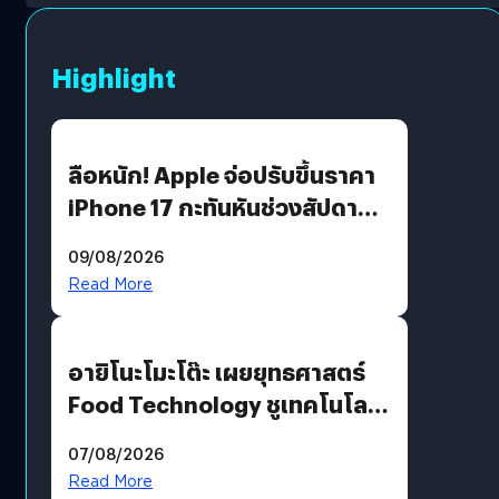
Highlight
ลือหนัก! Apple จ่อปรับขึ้นราคา
iPhone 17 กะทันหันช่วงสัปดาห์ที่
10 สิงหาคมนี้
09/08/2026
Read More
อายิโนะโมะโต๊ะ เผยยุทธศาสตร์
Food Technology ชูเทคโนโลยี
“AminoScience” เจาะอินไซต์ผู้
07/08/2026
บริโภคและ B2B
Read More