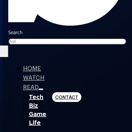
Search
HOME
WATCH
READ
Tech
CONTACT
Biz
Game
Life