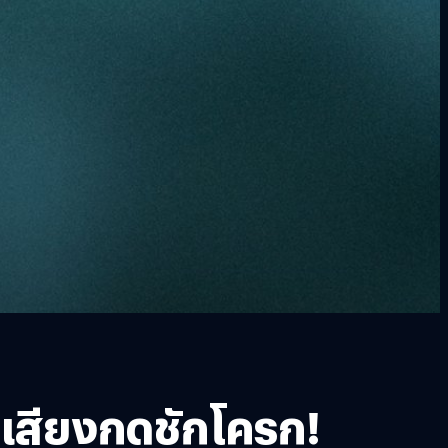
บเสียงกดชักโครก!