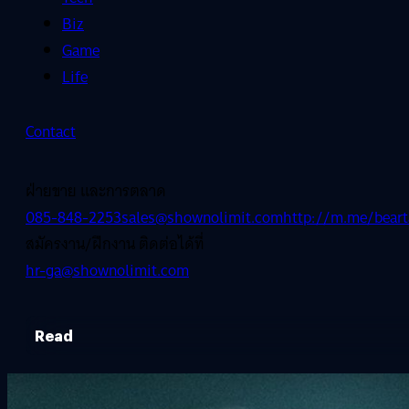
Biz
Game
Life
Contact
ฝ่ายขาย และการตลาด
085-848-2253
sales@shownolimit.com
http://m.me/beart
สมัครงาน/ฝึกงาน ติดต่อได้ที่
hr-ga@shownolimit.com
Read