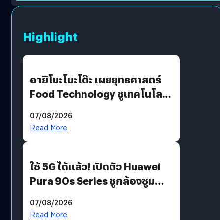
Highlight
อายิโนะโมะโต๊ะ เผยยุทธศาสตร์
Food Technology ชูเทคโนโลยี
“AminoScience” เจาะอินไซต์ผู้
07/08/2026
บริโภคและ B2B
Read More
ใช้ 5G ได้แล้ว! เปิดตัว Huawei
Pura 90s Series ชูกล้องซูม
200 MP ในรุ่นท็อป
07/08/2026
Read More