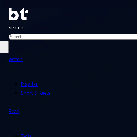
Search
Watch
Playlist
Short & Reels
Read
Tech