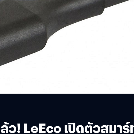
้ว! LeEco เปิดตัวสมาร์