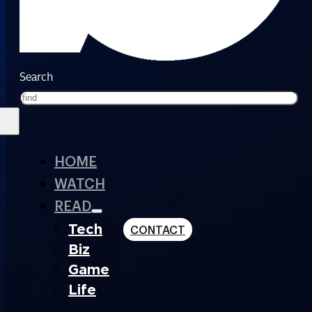
Search
HOME
WATCH
READ
Tech
CONTACT
Biz
Game
Life