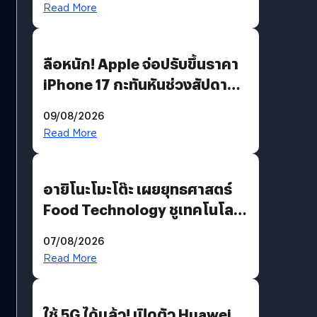
Read More
ลือหนัก! Apple จ่อปรับขึ้นราคา
iPhone 17 กะทันหันช่วงสัปดาห์ที่
10 สิงหาคมนี้
09/08/2026
Read More
อายิโนะโมะโต๊ะ เผยยุทธศาสตร์
Food Technology ชูเทคโนโลยี
“AminoScience” เจาะอินไซต์ผู้
07/08/2026
บริโภคและ B2B
Read More
ใช้ 5G ได้แล้ว! เปิดตัว Huawei