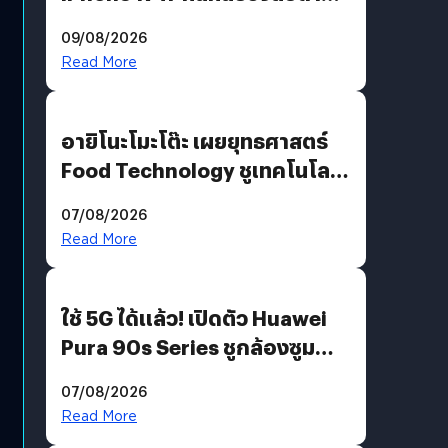
10 สิงหาคมนี้
09/08/2026
Read More
อายิโนะโมะโต๊ะ เผยยุทธศาสตร์
Food Technology ชูเทคโนโลยี
“AminoScience” เจาะอินไซต์ผู้
07/08/2026
บริโภคและ B2B
Read More
ใช้ 5G ได้แล้ว! เปิดตัว Huawei
Pura 90s Series ชูกล้องซูม
200 MP ในรุ่นท็อป
07/08/2026
Read More