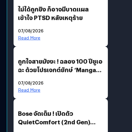
ไม่ได้ถูกยิง ก็อาจมีบาดแผล
เข้าใจ PTSD หลังเหตุร้าย
07/08/2026
Read More
ถูกใจสายมังงะ ! ฉลอง 100 ปีชูเอ
ฉะ ด้วยโปรเจกต์ยักษ์ ‘Manga
Million’ เปิดให้อ่านฟรี 1 ล้านหน้า
07/08/2026
มีภาษาไทยด้วย
Read More
Bose จัดเต็ม ! เปิดตัว
QuietComfort (2nd Gen)
ฟีเจอร์ใหม่เพียบ แต่ราคาเดิม