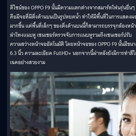
ดีไซน์ของ OPPO F9 นั้นมีความแตกต่างจากสมาร์ทโฟนรุ่นอื่นๆ
คือมีจอที่มีติ่งด้านบนเป็นรูปหยดน้ำ ทำให้มีพื้นที่ในการแสดงผ
มากขึ้น แต่พื้นที่เล็กๆ ของติ่งด้านบนนี้ก็สามารถบรรจุกล้องหน้า
ลำโพงแนบหู เซนเซอร์ตรวจจับการแนบหูรวมถึงเซนเซอร์ปรับ
ความสว่างหน้าจออัตโนมัติ โดยหน้าจอของ OPPO F9 นั้นมีขน
6.3 นิ้ว ความละเอียด FullHD+ นอกจากนี้ฝาหลังยังมีการทำสีไล
เฉดอย่างสวยงาม