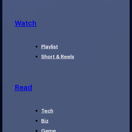
Watch
Playlist
Short & Reels
Read
Tech
Biz
Game