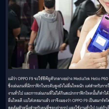
แม้ว่า OPPO F9 จะใช้ซีพียูตัวกลางอย่าง MediaTek Helio P60
ซึ่งเล่นเกมที่มีกราฟิกในระดับสูงยังไม่ลื่นไหลนัก แต่สำหรับการใ
งานทั่วไป และการเล่นเกมที่ไม่ได้กินสเปกกราฟิกโหดนั้นก็ทำได้
ลื่นไหลดี แบไต๋เทสมาแล้ว เราจึงมองว่า OPPO F9 เป็นสมาร์ท
สุดคุ้มตัวหนึ่งสำหรับคนที่ชอบถ่ายรูป และใช้งานทั่วไป (แต่ถ้าเ