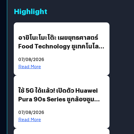
Highlight
อายิโนะโมะโต๊ะ เผยยุทธศาสตร์
Food Technology ชูเทคโนโลยี
“AminoScience” เจาะอินไซต์ผู้
07/08/2026
บริโภคและ B2B
Read More
ใช้ 5G ได้แล้ว! เปิดตัว Huawei
Pura 90s Series ชูกล้องซูม
200 MP ในรุ่นท็อป
07/08/2026
Read More