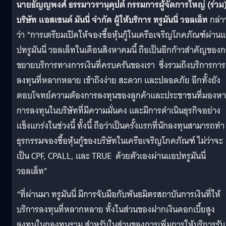
นายธัญญพงศ์ ธรรมาวรานุคุปต์ กรรมการผู้จัดการใหญ่ (ร่วม
บริษัท แอสเซนด์ มันนี่ จำกัด ผู้ให้บริการ ทรูมันนี่ วอลเล็ท
กล่า
ว่า “การเตรียมเปิดให้จองซื้อหุ้นกู้ในเครือเจริญโภคภัณฑ์ผ่าน
ปทรูมันนี่ วอลเล็ทในเดือนสิงหาคมนี้ ถือเป็นอีกก้าวสำคัญของ
ขยายบริการทางการเงินที่ครบครันของเรา ซึ่งรวมถึงบริการการ
ลงทุนที่หลากหลาย เข้าถึงง่าย สะดวก และปลอดภัย อีกทั้งยัง
ตอบโจทย์ความต้องการลงทุนของลูกค้าและประชาชนที่มองหา
การลงทุนในบริษัทที่มีความมั่นคง และมีการดำเนินธุรกิจอย่าง
แข็งแกร่งในช่วงนี้ ทั้งนี้ ถือว่าเป็นครั้งแรกที่นักลงทุนสามารถทำ
ธุรกรรมจองซื้อหุ้นกู้ของบริษัทในเครือเจริญโภคภัณฑ์ ไม่ว่าจะ
เป็น CPF, CPALL, และ TRUE ด้วยตัวเองผ่านแอปทรูมันนี่
วอลเล็ท”
“ที่ผ่านมา ทรูมันนี่ มีการจับมือกับพันธมิตรสถาบันการเงินที่ให้
บริการลงทุนที่หลากหลาย ทั้งในส่วนของฝากเงินดอกเบี้ยสูง
ลงทุนในกองทุนรวม สำหรับในส่วนของการเพิ่มการให้บริการรับ