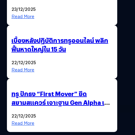
นวัตกรรม AI “BURT” ปฏิวัติระบบ
23/12/2025
สุขภาพไทยสู่ความยั่งยืน
Read More
เบื้องหลังปฏิบัติการทรูออนไลน์ พลิก
ฟื้นหาดใหญ่ใน 15 วัน
22/12/2025
Read More
ทรู ปักธง “First Mover” ยึด
สยามสแควร์ เจาะฐาน Gen Alpha เมื่อ
ประสบการณ์คือแบรนด์ใหม่ของโลก
22/12/2025
ยุคถัดไป
Read More