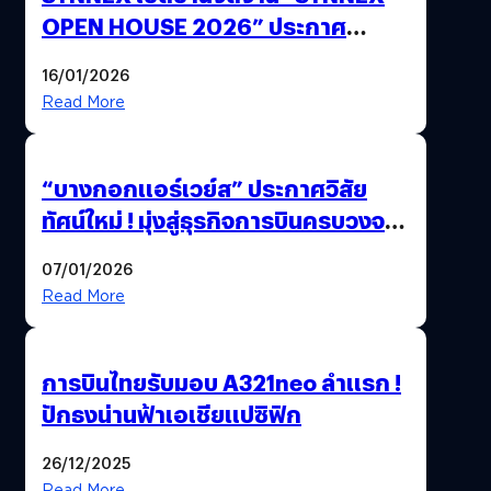
OPEN HOUSE 2026” ประกาศ
ทิศทางกลยุทธ์ยุค AI มุ่งสู่เป้าหมายราย
16/01/2026
ได้ 53,000 ล้านบาท
Read More
“บางกอกแอร์เวย์ส” ประกาศวิสัย
ทัศน์ใหม่ ! มุ่งสู่ธุรกิจการบินครบวงจร
สู่การเติบโตอย่างยั่งยืน เพื่อโลกและ
07/01/2026
สังคม
Read More
การบินไทยรับมอบ A321neo ลำแรก !
ปักธงน่านฟ้าเอเชียแปซิฟิก
26/12/2025
Read More