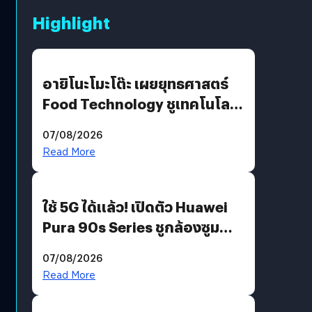
Highlight
อายิโนะโมะโต๊ะ เผยยุทธศาสตร์
Food Technology ชูเทคโนโลยี
“AminoScience” เจาะอินไซต์ผู้
07/08/2026
บริโภคและ B2B
Read More
ใช้ 5G ได้แล้ว! เปิดตัว Huawei
Pura 90s Series ชูกล้องซูม
200 MP ในรุ่นท็อป
07/08/2026
Read More