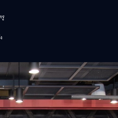
รู
้ง