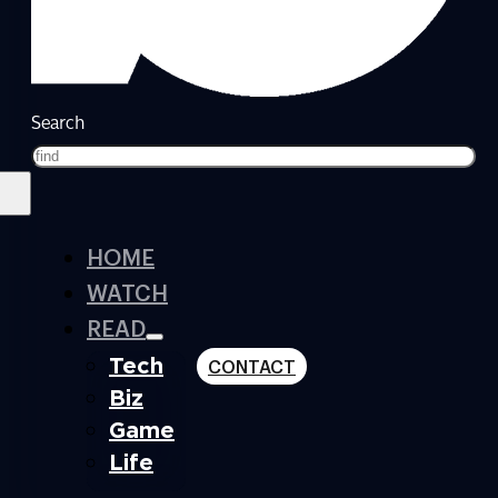
Search
HOME
WATCH
READ
Tech
CONTACT
Biz
Game
Life