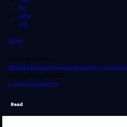
Biz
Game
Life
Contact
ฝ่ายขาย และการตลาด
085-848-2253
sales@shownolimit.com
http://m.me/beart
สมัครงาน/ฝึกงาน ติดต่อได้ที่
hr-ga@shownolimit.com
Read