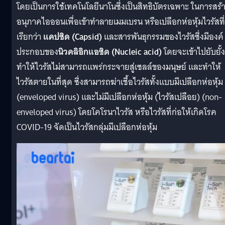
โดยเป็นการใช้เทคโนโลยีนาโนซึ่งเป็นสิทธิบัตรเฉพาะ ในการสร้
อนุภาคไอออนเพื่อเข้าทำลายเมมเบรน หรือเปลือกห่อหุ้มไวรัสที่
เรียกว่า
แคปซิด (Capsid)
และสารพันธุกรรมของไวรัสซึ่งมีองค์
ประกอบของ
นิวคลิอิกแอซิด (Nucleic acid)
โดยจะเข้าไปยับยั้ง
ทำให้ไวรัสไม่สามารถแพร่กระจายสู่เซลล์ของมนุษย์ และทำให้
ไวรัสตายในที่สุด ซึ่งสามารถฆ่าเชื้อไวรัสทั้งแบบมีเปลือกห่อหุ้ม
(enveloped virus) และไม่มีเปลือกห่อหุ้ม (ไวรัสเปลือย) (non-
enveloped virus) โดยโคโรนาไวรัส หรือไวรัสที่ก่อให้เกิดโรค
COVID-19 จัดเป็นไวรัสกลุ่มมีเปลือกห่อหุ้ม