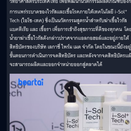
วิทยาศาสตร์ประเทศไทย เพื่อพัฒนานวัตกรรมผลิตภัณฑ์ป้องก
+
การแพร่ระบาดของไวรัสและเชื้อโรคภายใต้เทคโนโลยี i-Sol
Tech (ไอโซ-เทค) ซึ่งเป็นนวัตกรรมสูตรน้ำสำหรับฆ่าเชื้อไวรัส
แบคทีเรีย และ เชื้อรา เพื่อการเข้าถึงสุขภาวะที่ดีของทุกคน โด
น้ำยาฆ่าเชื้อไวรัสดังกล่าวปราศจากแอลกอฮอล์และอยู่ภายใต้
สิทธิบัตรของบริษัท เลกาซี่ ไพร์ม เมด จำกัด โดยในขณะนี้ยังอยู
ขั้นตอนการดำเนินการจดสิทธิบัตร และหลังจากจดสิทธิบัตรแล
จะสามารถผลิตและออกจำหน่ายออกสู่ตลาดได้