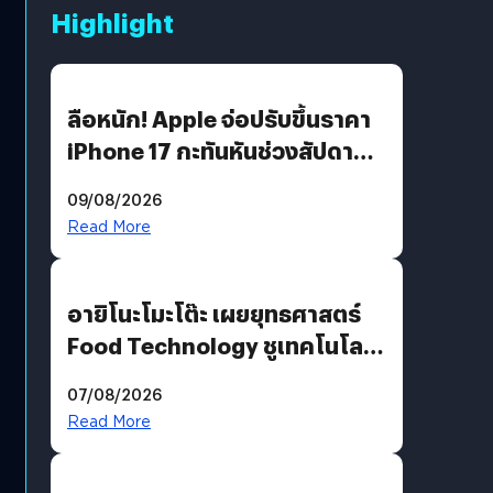
Highlight
ลือหนัก! Apple จ่อปรับขึ้นราคา
iPhone 17 กะทันหันช่วงสัปดาห์ที่
10 สิงหาคมนี้
09/08/2026
Read More
อายิโนะโมะโต๊ะ เผยยุทธศาสตร์
Food Technology ชูเทคโนโลยี
“AminoScience” เจาะอินไซต์ผู้
07/08/2026
บริโภคและ B2B
Read More