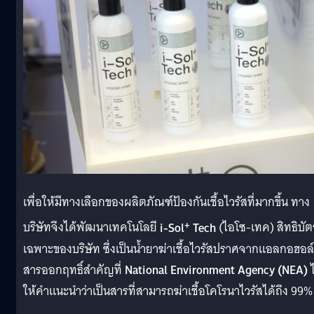
เพื่อให้มีทางเลือกของผลิตภัณฑ์ป้องกันเชื้อไวรัสที่มากขึ้น ทาง
+
บริษัทจึงได้พัฒนาเทคโนโลยี
i-Sol
Tech
(ไอโซ-เทค) สิทธิบัต
เฉพาะของบริษัท ซึ่งเป็นน้ำยาฆ่าเชื้อไวรัสปราศจากแอลกอฮอล์ 
สารออกฤทธิ์สำคัญที่
National Environment Agency (NEA)
ไ
ให้คำแนะนำว่าเป็นสารที่สามารถฆ่าเชื้อโคโรนาไวรัสได้ถึง 99%