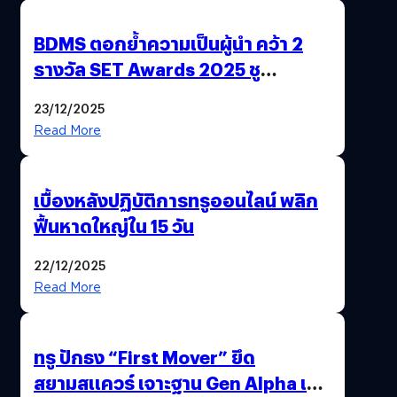
BDMS ตอกย้ำความเป็นผู้นำ คว้า 2
รางวัล SET Awards 2025 ชู
นวัตกรรม AI “BURT” ปฏิวัติระบบ
23/12/2025
สุขภาพไทยสู่ความยั่งยืน
Read More
เบื้องหลังปฏิบัติการทรูออนไลน์ พลิก
ฟื้นหาดใหญ่ใน 15 วัน
22/12/2025
Read More
ทรู ปักธง “First Mover” ยึด
สยามสแควร์ เจาะฐาน Gen Alpha เมื่อ