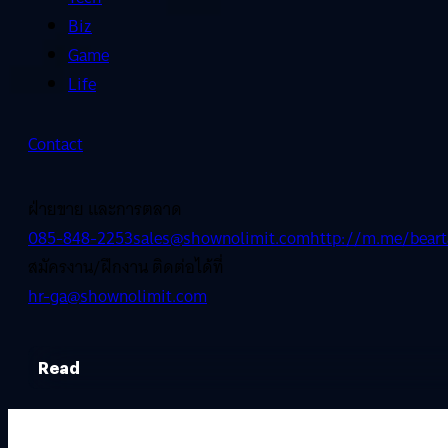
Biz
Game
Life
Contact
ฝ่ายขาย และการตลาด
085-848-2253
sales@shownolimit.com
http://m.me/beart
สมัครงาน/ฝึกงาน ติดต่อได้ที่
hr-ga@shownolimit.com
Read