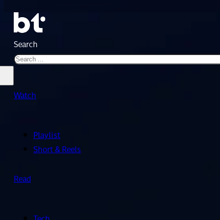
Search
Watch
Playlist
Short & Reels
Read
Tech