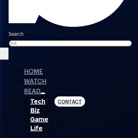
Search
HOME
WATCH
READ
Tech
CONTACT
Biz
Game
Life