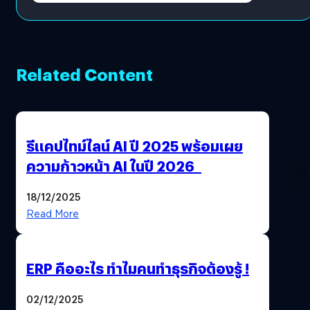
Related Content
รีแคปไทม์ไลน์ AI ปี 2025 พร้อมเผย
ความก้าวหน้า AI ในปี 2026
18/12/2025
Read More
ERP คืออะไร ทำไมคนทำธุรกิจต้องรู้ !
02/12/2025