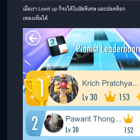
เมื่อเรา Level up ก็จะได้โบนัสพิเศษ และปลดล็อก
เพลงเพิ่มได้