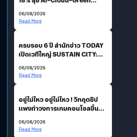
Energy สร้างฐาน Recurring
06/08/2026
Revenue เร่งเครื่อง New
Read More
Growth Engine พร้อมจ่าย
ปันผล 0.10 บาท/หุ้น
ครบรอบ 6 ปี สำนักข่าว TODAY
เปิดเวทีใหญ่ SUSTAIN CITY:
THE GREEN TRANSITION ถก
06/08/2026
แนวทางปรับตัวสู่เศรษฐกิจสี
Read More
เขียวอย่างยั่งยืน
อยู่ไม่ไหว อยู่ไม่ไหว ! วิกฤตชิป
แพงทำวงการเกมคอนโซลขึ้น
ราคายับ แบบนี้เกมเมอร์อยู่ยังไง
06/08/2026
?
Read More