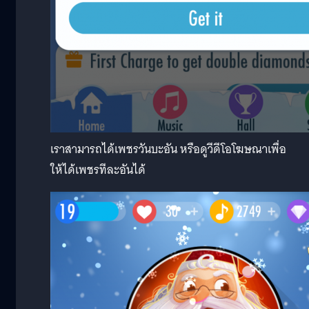
เราสามารถได้เพชรวันบะอัน หรือดูวีดีโอโฆษณาเพื่อ
ให้ได้เพชรทีละอันได้