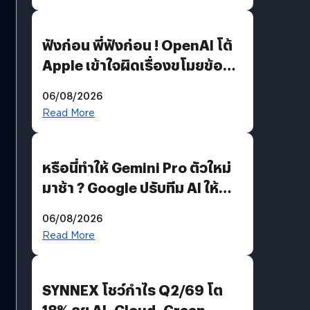
ฟังก่อน พี่ฟังก่อน ! OpenAI โต้
Apple เข้าใจผิดเรื่องขโมยข้อมูล
อีกฝั่งไม่ตอบโต้ แต่ฟ้องต่อ
06/08/2026
Read More
หรือนี่ทำให้ Gemini Pro ตัวใหม่
มาช้า ? Google ปรับทีม AI ให้
Demis Hassabis ลุยพัฒนา
06/08/2026
AGI
Read More
SYNNEX โชว์กำไร Q2/69 โต
18% ลุย AI–Cloud–Green