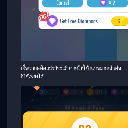
เมื่อเรากดผิดแล้วก็จะเข้ามาหน้านี้ ถ้าเราอยากเล่นต่อ
ก็ใช้เพชรได้