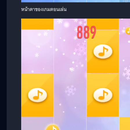
หน้าตาของเกมตอนเล่น