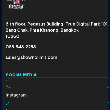
6 th floor, Pegasus Building, True Digital Park 101,
Bang Chak, Phra Khanong, Bangkok
10260
085-848-2253
sales@shownolimit.com
SOCIAL MEDIA
Instagram