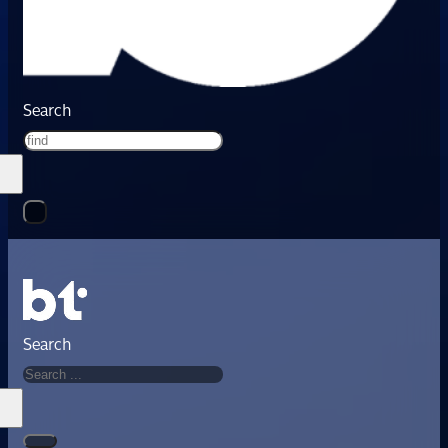
Search
Search