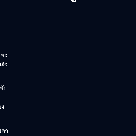
่จะ
เร็จ
จัย
ง
อง
รมดา