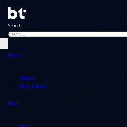
Search
Watch
Playlist
Short & Reels
Read
Tech