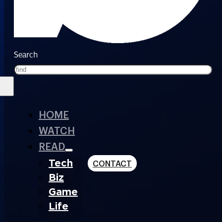
Search
HOME
WATCH
READ
Tech
CONTACT
Biz
Game
Life