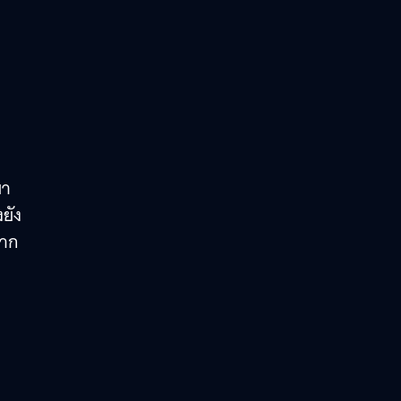
มา
ยัง
มาก