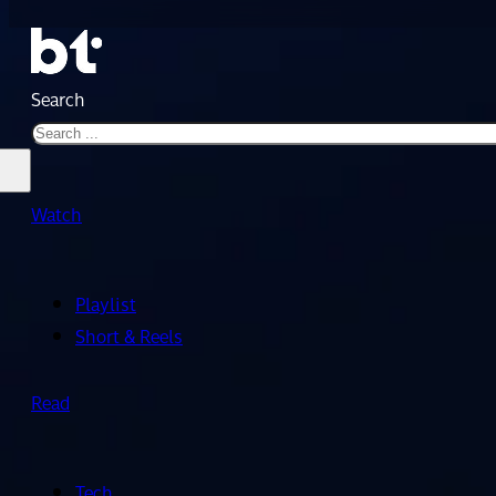
Search
Watch
Playlist
Short & Reels
Read
Tech