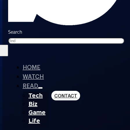
Search
HOME
WATCH
READ
Tech
CONTACT
Biz
Game
Life