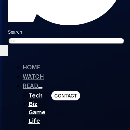
Search
HOME
WATCH
READ
Tech
CONTACT
Biz
Game
Life