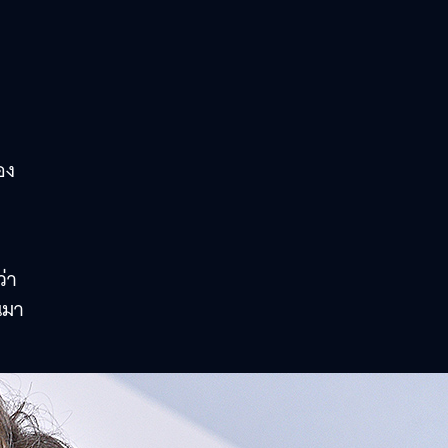
ว
อง
ว่า
านมา