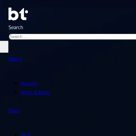
Search
Watch
Playlist
Short & Reels
Read
Tech