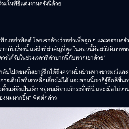
่วมในพิธีแต่งงานครั้งนี้ด้วย
้ฟ้องหย่าพิตต์ โดยเธออ้างว่าหย่าเพื่อลูก ๆ และครอบครั
กกับเรื่องนี้ แต่สิ่งที่สำคัญที่สุดในตอนนี้คือสวัสดิภาพข
ควรได้รับในช่วงเวลาที่ลำบากนี้กับพวกเขาด้วย”
กลับไปตอนนั้นเขารู้สึกได้ถึงความปั่นป่วนทางอารมณ์และ
รเติบโตที่เราหลีกเลี่ยงไม่ได้ และตอนนี้เขาก็รู้สึกดีขึ้นก
ั้งแต่ยังเป็นเด็ก อยู่คนเดียวแม้กระทั่งที่นี่ และเมื่อไม่น
องผมมากขึ้น” พิตต์กล่าว