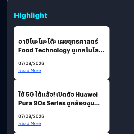
Highlight
อายิโนะโมะโต๊ะ เผยยุทธศาสตร์
Food Technology ชูเทคโนโลยี
“AminoScience” เจาะอินไซต์ผู้
07/08/2026
บริโภคและ B2B
Read More
ใช้ 5G ได้แล้ว! เปิดตัว Huawei
Pura 90s Series ชูกล้องซูม
200 MP ในรุ่นท็อป
07/08/2026
Read More