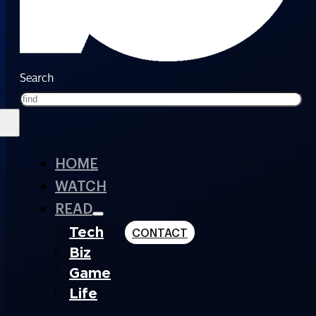
Search
HOME
WATCH
READ
Tech
CONTACT
Biz
Game
Life