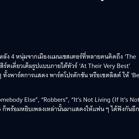
หลัง 4 หนุ่มจากเมืองแมนเชสเตอร์ที่หลายคนคิดถึง ‘The
ร์ตเดี่ยวเต็มรูปแบบภายใต้ทัวร์ ‘At Their Very Best’
ๆ ทั้งพาร์ตการแสดง พาร์ตโปรดักชัน หรือเซตลิสต์ ให้ ‘Be
body Else”, “Robbers”, “It’s Not Living (If It’s No
5 ก็พร้อมหยิบเพลงเหล่านั้นมาแสดงให้แฟน ๆ ได้ฟังกันอี