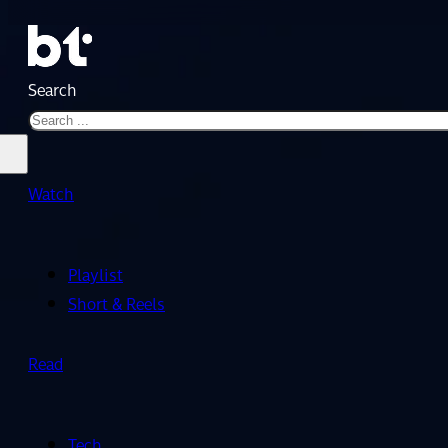
Search
Watch
Playlist
Short & Reels
Read
Tech