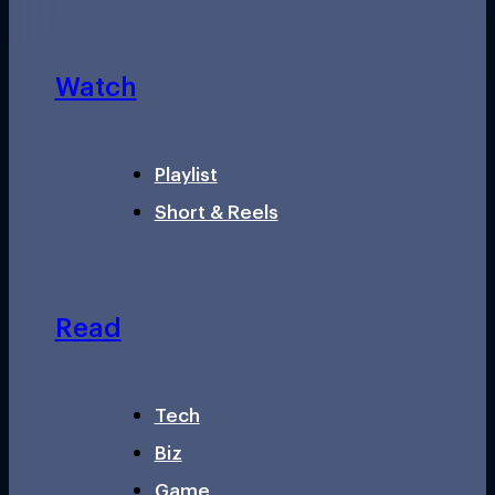
Watch
Playlist
Short & Reels
Read
Tech
Biz
Game