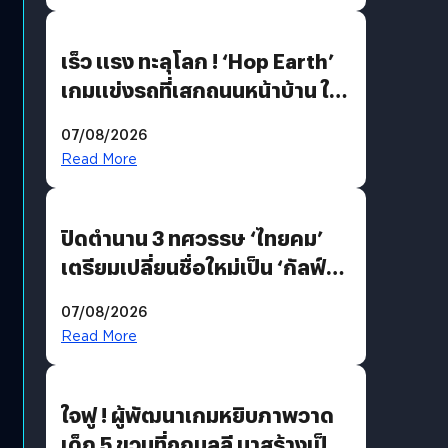
เร็ว แรง ทะลุโลก ! ‘Hop Earth’
เกมแข่งรถที่เสกถนนหน้าบ้าน ให้
เป็นสนามแข่ง
07/08/2026
Read More
ปิดตำนาน 3 ทศวรรษ ‘ไทยคม’
เตรียมเปลี่ยนชื่อใหม่เป็น ‘กัลฟ์
สเปซ เทคโนโลยี’ ลุยธุรกิจ
07/08/2026
อวกาศเต็มสูบ
Read More
ใจฟู ! ผู้พัฒนาเกมหยิบภาพวาด
เด็ก 5 ขวบที่ถูกบุลลี มาสร้างเป็น