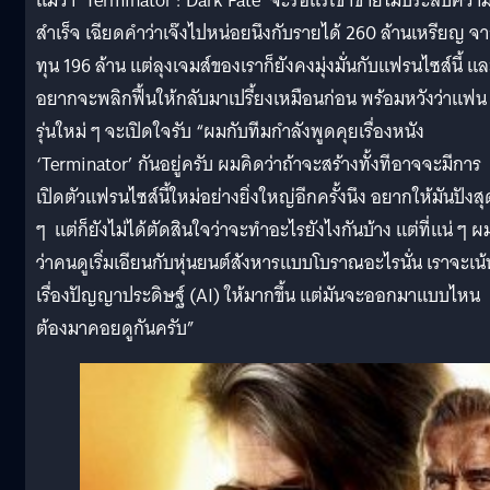
แม้ว่า ‘Terminator : Dark Fate’ จะร่อแร่เข้าข่ายไม่ประสบควา
สำเร็จ เฉียดคำว่าเจ๊งไปหน่อยนึงกับรายได้ 260 ล้านเหรียญ จ
ทุน 196 ล้าน แต่ลุงเจมส์ของเราก็ยังคงมุ่งมั่นกับแฟรนไซส์นี้ แ
อยากจะพลิกฟื้นให้กลับมาเปรี้ยงเหมือนก่อน พร้อมหวังว่าแฟน
รุ่นใหม่ ๆ จะเปิดใจรับ “ผมกับทีมกำลังพูดคุยเรื่องหนัง
‘Terminator’ กันอยู่ครับ ผมคิดว่าถ้าจะสร้างทั้งทีอาจจะมีการ
เปิดตัวแฟรนไซส์นี้ใหม่อย่างยิ่งใหญ่อีกครั้งนึง อยากให้มันปังสุ
ๆ แต่ก็ยังไม่ได้ตัดสินใจว่าจะทำอะไรยังไงกันบ้าง แต่ที่แน่ ๆ ผ
ว่าคนดูเริ่มเอียนกับหุ่นยนต์สังหารแบบโบราณอะไรนั่น เราจะเน้
เรื่องปัญญาประดิษฐ์ (AI) ให้มากขึ้น แต่มันจะออกมาแบบไหน
ต้องมาคอยดูกันครับ”