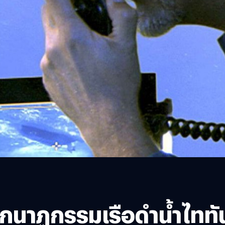
นาฏกรรมเรือดำน้ำไททัน 