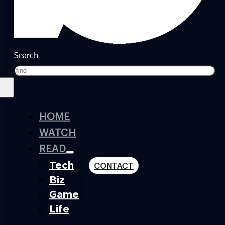
Search
HOME
WATCH
READ
Tech
CONTACT
Biz
Game
Life