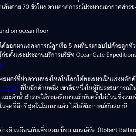
หนดเส้นตาย 70 ชั่วโมง ตามคาดการณ์ประมาณอากาศสำรองท
ฐฯ ได้ออกมาแถลงการณ์ลูกเรือ 5 คนที่ประกอบไปด้วยลูกทัวร
ู้ก่อตั้งและประธานบริการบริษัท OceanGate Expeditions 
มด
าพยนตร์ที่นำความหลงใหลในโลกใต้ทะเลมาเป็นแรงผลักด
’ (1997)
ที่ในอีกด้านหนึ่ง เขาคือหนึ่งในผู้มีประสบการณ์ใ
และดำน้ำสำรวจใต้ทะเลลึกมาแล้วนับครั้งไม่ถ้วน ซึ่งรวมทั
นจุดที่ลึกที่สุดในโลกมาแล้ว ได้ให้สัมภาษณ์กับสถานี
็นอย่างดี เหมือนกับเพื่อนผม บ็อบ แบลเลิร์ด (Robert Ballar