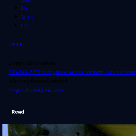
Biz
Game
Life
Contact
ฝ่ายขาย และการตลาด
085-848-2253
sales@shownolimit.com
http://m.me/beart
สมัครงาน/ฝึกงาน ติดต่อได้ที่
hr-ga@shownolimit.com
Read