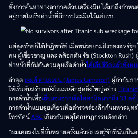
ทั้งการค้นหาทางอากาศด้วยเครื่องบิน ได้มาถึงกำ
อยู่ภายในเรือดำน้ำที่มีการประเมินไว้แต่แรก
แต่สุดท้ายก็ไร้ปาฏิหาริย์ เมื่อหน่วยยามฝั่งของสหรั
คน ผู้เชี่ยวชาญ และ สต็อกตัน รัช (Stockton Rush) ผ
ทำหน้าที่กัปตันควบคุมเรือดำน้ำ
ได้เสียชีวิตแล้วทั้งห
ล่าสุด
เจมส์ คาเมรอน (James Cameron)
ผู้กำกับภ
ให้เริ่มต้นสร้างหนังโรแมนติกสุดยิ่งใหญ่อย่าง
‘Titanic
การดำน้ำเพื่อ
เยี่ยมชมซากเรือไททานิคมากถึง 33 ครั้ง
การดำน้ำแบบลุยเดี่ยวเพื่อสำรวจร่องลึกก้นมหาสมุทรใ
โทรทัศน์
ABC
เกี่ยวกับเหตุโศกนาฏกรรมดังกล่าว
“ผมเคยลงไปที่นั่นหลายครั้งแล้วล่ะ เลยรู้จักที่นั่นเป