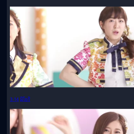
3:14
มิโอริ