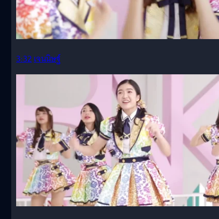
3:32
เจนนิษฐ์