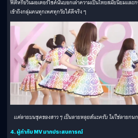
ฟิตีหรือวินมอเตอร์ไซค์นั้นบอกเล่าความเป็นไทยสมัยนิยมและก
เข้าถึงกลุ่มคนทุกเพศทุกวัยได้ดีจริง ๆ
แต่ลายบนชุดของสาว ๆ เป็นลายหลุยส์นะครับ ไม่ใช่ลายกนก
4. ผู้กำกับ MV มากประสบการณ์