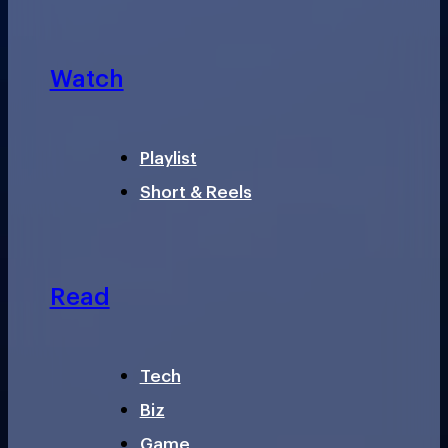
Watch
Playlist
Short & Reels
Read
Tech
Biz
Game