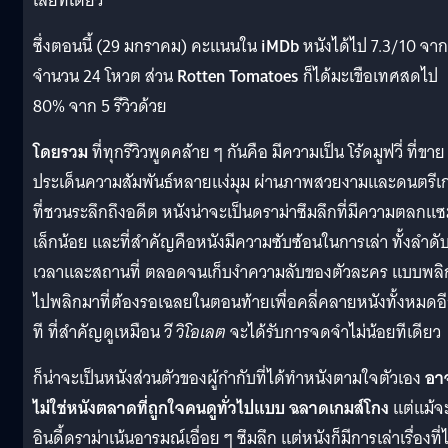
เลยทีเดียว
ซึ่งตอนนี้ (29 มกราคม) คะแนนใน
iMDb
หนังได้ไป 7.3/10 จาก
จำนวน 24 โหวต ส่วน
Rotten Tomatoes
ก็ได้มะเขือเทศสดไป
80% จาก 5 รีวิวด้วย
โดยรวม
ที่ทุกรีวิวพูดคล้าย ๆ กันคือ มีความเป็น โร้ดมูฟวี่ ที่ขาย
ประเด็นความสัมพันธ์หลายแง่มุม ผ่านภาพสวยงามและดนตรีเก
ที่ชวนระลึกถึงอดีต หนังน่าจะเป็นดราม่าซึมลึกที่มีความตลกแ
เล็กน้อย และที่สำคัญคือหนังมีความซับซ้อนในการเล่า ทั้งลำดั
เวลาและสถานที่ ตลอดจนเก็บงำความลับของตัวละคร แบบพลิ
ไปพลิกมาที่ต้องรอเฉลยในตอนท้ายเพื่อคลี่คลายหนังทั้งหมดอ
ที ที่สำคัญดูเหมือน
วี วิโอเลต
จะได้รับการจดจำไม่น้อยทีเดียว
ก็น่าจะเป็นหนังส่วนตัวของผู้กำกับที่ได้ทำหนังตามใจตัวเอง
อา
ไม่ใช่หนังตลาดที่ถูกใจคนดูทั่วไปแบบ ฉลาดเกมส์โกง
แต่แม้จ
อินดี้ดราม่าเน้นอารมณ์เอื่อย ๆ ซึมลึก แต่หนังก็มีการเล่าเรื่องที่ไ