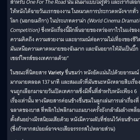
สำหรับ
One For The Road
นั้น มันมาแบบไม่รู้ตัว และเราก็เลือ
ให้หนังได้ฉายวันแรกของงาน ในหมวดการประกวดหนังจากทั่ว
โลก (นอกอเมริกา) ในประเภทดราม่า
(World Cinema Dramati
Competition)
ซึ่งหนังเรื่องนี้มีกลิ่นอายของหว่องกาไวในแง่ของ
ความคิดถึง ความสวยงาม และอารมณ์ต่อความไม่เที่ยงของชีวิ
มันเหนือความคาดหมายของฉันมาก และฉันอยากให้มันเป็นบิ๊ก
เซอร์ไพรส์ของเทศกาลด้วย”
ในขณะที่นิตยสาร
Variety
ชื่นชมว่า หนังอัดแน่นไปด้วยอารมณ์
มากมายตลอด 137 นาที และสมแล้วที่มันชนะหนังหลายสิบเรื่อ
จนถูกเลือกมาฉายวันเปิดเทศกาลซึ่งมีพื้นที่สำหรับหนังเพียง 6
เรื่องเท่านั้น ทางนิตยสารค่อนข้างชื่นชมในลูกเล่นการเล่าเรื่องที่
ฉลาดของบาส ที่พลิกไปพลิกมาแถมบางครั้งยังกล้าล้มล้างพล็
ตั้งต้นอย่างมีรสนิยมเสียด้วย หนังมีความลับที่ซ่อนไว้ค่อนข้างม
(ซึ่งถ้าหากสปอยล์อาจจะเสียอรรถรสไปหลายส่วน)