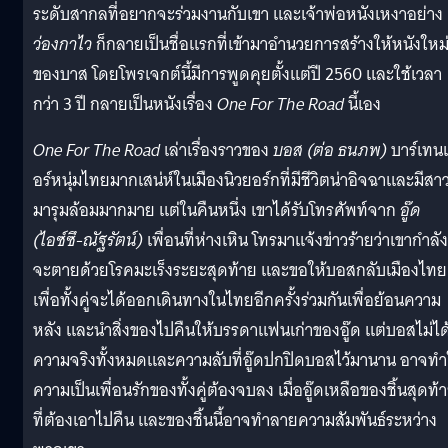
ระดับสากลที่อยากจะร่วมงานกับเขา และเจ้าพ่อหนังเหงาอย่าง
ว่องกาไว
ก็กลายเป็นชื่อแรกที่เข้ามาอำนวยการสร้างให้หนังใหม
ของบาส โดยโพรเจกต์นี้มีการพูดคุยตั้งแต่ปี 2560 และใช้เวลา
กว่า 3 ปี กลายเป็นหนังเรื่อง
One For The Road
นี้เอง
One For The Road
เล่าเรื่องราวของ
บอส (ต่อ ธนภพ)
บาร์เทน
อร์หนุ่มไทยมากเสน่ห์ในเมืองนิวยอร์กที่มีชีวิตน่าอิจฉาและมีสา
มารุมล้อมมากมาย แต่ในคืนหนึ่ง เขาได้รับโทรศัพท์จาก
อู๊ด
(ไอซ์ซึ-ณัฐรัตน์)
เพื่อนที่ห่างเหิน โทรมาแจ้งข่าวร้ายว่าเขากำลัง
จะตายด้วยโรคมะเร็งระยะสุดท้าย และขอให้บอสกลับเมืองไทย
เพื่อทั้งคู่จะได้ออกเดินทางในไทยอีกครั้งร่วมกันเพื่อย้อนความ
หลัง และนำสิ่งของไปคืนให้บรรดาแฟนเก่าของอู๊ด แต่บอสไม่ได้ร
ความจริงทั้งหมดและความลับที่อู๊ดปกปิดบอสไว้มานาน อาจทำ
ความเป็นเพื่อนรักของทั้งคู่ต้องจบลง เมื่ออู๊ดเหลือของชิ้นสุดท้
ที่ต้องเอาไปคืน และของชิ้นนี้อาจทำลายความสัมพันธ์ระหว่าง