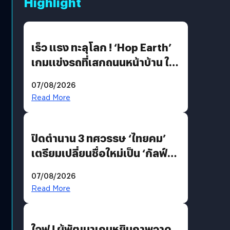
Highlight
เร็ว แรง ทะลุโลก ! ‘Hop Earth’
เกมแข่งรถที่เสกถนนหน้าบ้าน ให้
เป็นสนามแข่ง
07/08/2026
Read More
ปิดตำนาน 3 ทศวรรษ ‘ไทยคม’
เตรียมเปลี่ยนชื่อใหม่เป็น ‘กัลฟ์
สเปซ เทคโนโลยี’ ลุยธุรกิจ
07/08/2026
อวกาศเต็มสูบ
Read More
ใจฟู ! ผู้พัฒนาเกมหยิบภาพวาด