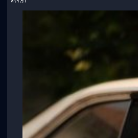
พวกเขา