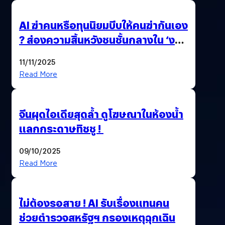
AI ฆ่าคนหรือทุนนิยมบีบให้คนฆ่ากันเอง
? ส่องความสิ้นหวังชนชั้นกลางใน ‘งาน
นี้…ฆ่าเอา’
11/11/2025
Read More
จีนผุดไอเดียสุดล้ำ ดูโฆษณาในห้องน้ำ
แลกกระดาษทิชชู !
09/10/2025
Read More
ไม่ต้องรอสาย ! AI รับเรื่องแทนคน
ช่วยตำรวจสหรัฐฯ กรองเหตุฉุกเฉิน