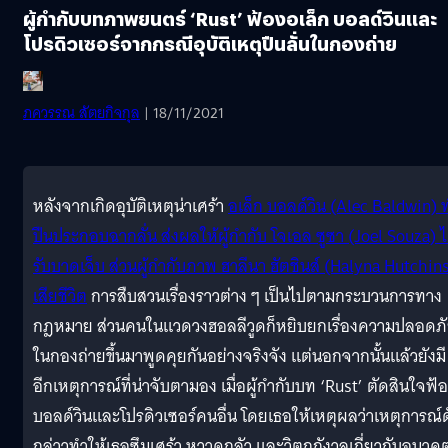
ผู้กำกับบทภาพยนตร์ ‘Rust’ ฟ้องอเล็ก บอลด์วินและ
โปรดิวเซอร์จากกรณีอุบัติเหตุปืนลั่นในกองถ่าย
ภควรรณ สัตยกิจกุล
| 18/11/2021
หลังจากเกิดอุบัติเหตุน่าเศร้า
อเล็ก บอลด์วิน (Alec Baldwin) 
ปืนประกอบฉากลั่น ส่งผลให้ผู้กำกับ โจเอล ซูซา (Joel Souza) ไ
รับบาดเจ็บ ส่วนผู้กำกับภาพ ฮาลีนา ฮัตชินส์ (Halyna Hutchin
เสียชีวิต
การสืบสวนเรื่องราวต่าง ๆ เป็นไปตามกระบวนการทาง
กฎหมาย ส่วนคนในแวดวงฮอลลีวูดก็หยิบยกเรื่องความปลอดภ
ในกองถ่ายขึ้นมาพูดคุยกันอย่างจริงจัง แต่นอกจากนั้นแล้วยังมี
อีกเหตุการณ์ที่น่าจับตามอง เมื่อผู้กำกับบท ‘Rust’ ตัดสินใจฟ้
บอลด์วินและโปรดิวเซอร์คนอื่น โดยเธอให้เหตุผลว่าเหตุการณ์ด
กล่าวทำให้เธอซึมเศร้า หวาดกลัว และวิตกกังวลเกี่ยวกับอนาค