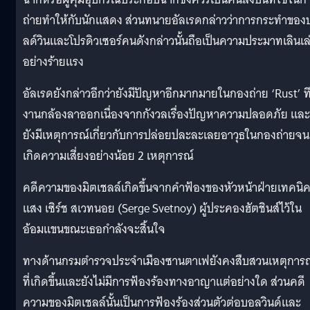
ถ่ายทำให้กับนักแสดง ส่วนทนายอัลเรดกล่าวว่าการกระทำของ
ลด์วินและโปรดิวเซอร์คนดังกล่าวนั้นถือเป็นความประมาทเลินเล
อย่างร้ายแรง
อัลเรดยังกล่าวอีกว่ายังมีปัญหาอีกมากมายในกองถ่าย ‘Rust’ ท
งานกล้องลาออกเนื่องจากกังวลเรื่องปัญหาความปลอดภัย และ
ยังมีเหตุการณ์เกี่ยวกับการปล่อยปละละเลยอาวุธในกองถ่ายจน
เกิดความเสี่ยงอย่างน้อย 2 เหตุการณ์
คดีความของมิตเชลล์เกิดขึ้นจากคำฟ้องของหัวหน้าฝ่ายเทคนิ
แสง เซิร์ช สเวทนอย (Serge Svetnoy) ผู้ประคองฮัตชินส์ไว้ใน
อ้อมแขนขณะเธอกำลังจะสิ้นใจ
ทางด้านกรมตำรวจประจำเมืองซานตาเฟยังคงสืบสวนเหตุการณ
ที่เกิดขึ้นและยังไม่มีการฟ้องร้องทางอาญาแต่อย่างใด ส่วนคดี
ความของมิตเชลล์นั้นเป็นการฟ้องร้องส่วนตัวต่อบอลวินด์และ