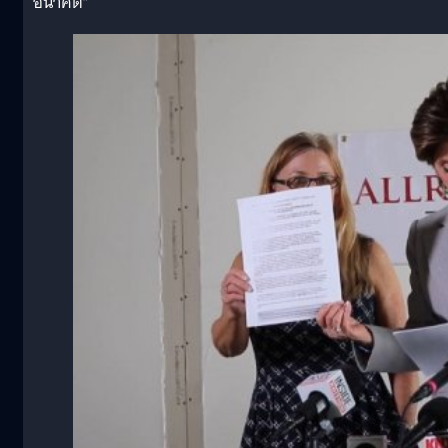
อนาคต”