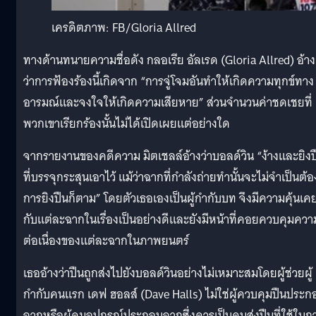
เครดิตภาพ: FB/Gloria Allred
ทางด้านทนายความชื่อดัง กลอเรีย อัลเรด (Gloria Allred) อ้าง
ว่าการฟ้องร้องนี้เกิดจาก “การจู่โจมอันทำให้เกิดความทุกข์ทาง
อารมณ์และจงใจให้เกิดความเสียหาย” ส่วนจำนวนค่าชดเชยที่
พวกเขาเรียกร้องนั้นไม่ได้เปิดเผยแต่อย่างใด
จากรายงานของคดีความ มิตเชลล์อ้างว่าบอลด์วิน “ง้างและยิงป
ที่บรรจุกระสุนเอาไว้ แม้ว่าฉากที่กำลังถ่ายทำนั้นจะไม่จำเป็นต้อ
การยิงปืนก็ตาม” โดยตัวเธอเองเป็นผู้กำกับบท จึงมีความคุ้นเค
กับแต่ละฉากในเรื่องเป็นอย่างดีและยังมีหน้าที่คอยควบคุมควา
ต่อเนื่องของแต่ละฉากในภาพยนตร์
เธออ้างว่าปืนถูกส่งไปยังบอลด์วินอย่างไม่เหมาะสมโดยผู้ช่วยผู้
กำกับคนแรก เดฟ ฮอลส์ (Dave Halls) ไม่ใช่ผู้ควบคุมปืนประก
ฉากหรือผู้คุมอุปกรณ์ประกอบฉากซึ่งควรเป็นคนส่งปืนที่ใช้ในก