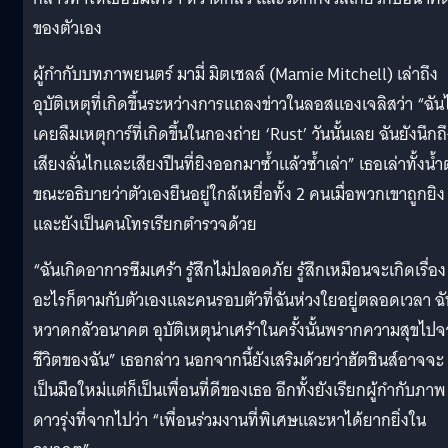
ของตัวเอง
ผู้กำกับบทภาพยนตร์ มามี่ มิตเชลล์ (Mamie Mitchell) เล่าถึง
อุบัติเหตุที่เกิดขึ้นระหว่างการแถลงข่าวในลอสแองเจลิสว่า “ฉันไ
เคยลืมเหตุการ์ที่เกิดขึ้นในกองถ่าย ‘Rust’ วันนั้นเลย ฉันยังนึกถ
เสียงลั่นไกและเสียงปืนที่ยิงออกมาซ้ำแล้วซ้ำเล่า” เธอเล่าทั้งน้
ขณะอธิบายว่าตัวเองยืนอยู่ใกล้เหยื่อทั้ง 2 คนเมื่อพวกเขาถูกยิง
และยังเป็นคนโทรเรียกตำรวจด้วย
“ฉันเกิดอาการซึมเศร้า รู้สึกไม่ปลอดภัย รู้สึกเหมือนจะเกิดเรื่อง
อะไรก็ตามกับตัวเองและคนรอบตัวที่ฉันห่วงใยอยู่ตลอดเวลา ฉั
หวาดกลัวอนาคต อุบัติเหตุน่าเศร้าในครั้งนั้นพรากความสุขไป
ชีวิตของฉัน” เธอกล่าว นอกจากนี้ยังเสริมด้วยว่าฮัตชินส์อาจจะ
เป็นมือใหม่แต่ก็เป็นเพื่อนที่ดีของเธอ อีกทั้งยังเรียกผู้กำกับภาพ
ดาวรุ่งที่จากไปว่า “เพื่อนร่วมงานที่พิเศษและหาได้ยากยิ่งใน