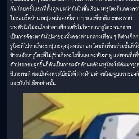
กัน โดยครั้งแรกที่ทั้งคู่พบหน้ากันในชั้นเรียน นารูโตะก็แสดงค
ไม่ชอบขี้หน้านายสุดหล่อคนนี้มาก ๆ ขณะที่ซาสึเกะของเราก็
วางตัวนิ่งไม่สนใจท่าทางยียวนยั่วโมโหของนารูโตะ จนกลาย
เป็นการจ้องตากันไปมาของทั้งสองท่ามกลางเพื่อน ๆ ที่ต่างก็ด่
รูโตะที่ไปหาเรื่องซาสุเกะคุงสุดหล่อก่อน โดยที่เพื่อนร่วมชั้นที่นั่
ข้างหลังนารูโตะที่ไม่รู้ว่าเกิดอะไรขึ้นเลยจะหันมาดู แต่ตอนที่เพื
ตัวประกอบลุกขึ้นก็ดันเป็นการผลักด้านหลังนารูโตะให้ล้มมาจู
สึเกะพอดี สมเป็นจังหวะโบ๊ะบ๊ะที่ต่างฝ่ายต่างขโมยจูบแรกของก
และกันไปเสียอย่างนั้น