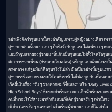
อย่าเพิ่งคิดว่าจูบแรกนั้นจะสำคัญเฉพาะผู้หญิงอย่างเดียว เพร
ผู้ชายอกสามนิ้วอย่างเรา ๆ ก็จริงจังกับจูบแรกไม่แพ้สาว ๆ เลย
และถ้าจูบแรกของผู้ชายเรานั้นดันเป็นจูบแบบไม่ตั้งใจหรือจูบแ
ต้องการช่วยเพื่อน (ช่วยแบบไหนก่อน) หรือจูบแบบมีอะไรมากั้
ตรงกลาง แต่จูบมันก็คือจูบจริงรึเปล่า เมื่อเป็นอย่างนั้นจูบแรก
ผู้ชายเราจึงอยากจะมอบให้คนที่เรารักไม่ใช่มาจูบกับเพื่อนแบบท
เกิดขึ้นในเรื่อง “วัน ๆ ของพวกผมก็งี้แหละ” หรือ ‘Daily Lives 
High School Boys’ ที่บอกเล่าเรื่องราวของเด็กนักเรียนชายสา
คนที่หาอะไรไร้สาระมาทำกัน แบบที่เด็กผู้ชายจริง ๆ เท่านั้นจะ
เข้าใจ (เอาจริง ๆ หลายอย่างในเรื่องผู้ชายอย่างเราก็ไม่เข้าใจ