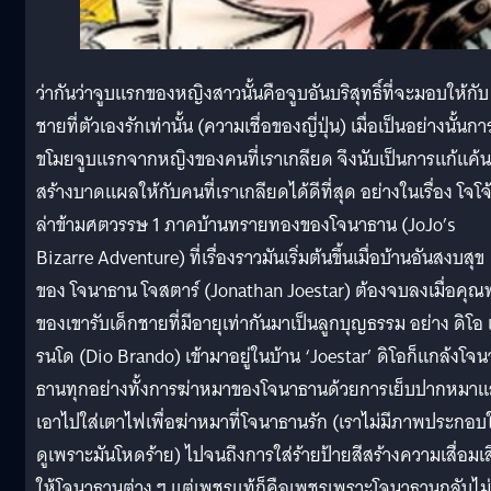
ว่ากันว่าจูบแรกของหญิงสาวนั้นคือจูบอันบริสุทธิ์ที่จะมอบให้กับ
ชายที่ตัวเองรักเท่านั้น (ความเชื่อของญี่ปุ่น) เมื่อเป็นอย่างนั้นกา
ขโมยจูบแรกจากหญิงของคนที่เราเกลียด จึงนับเป็นการแก้แค้นท
สร้างบาดแผลให้กับคนที่เราเกลียดได้ดีที่สุด อย่างในเรื่อง โจโจ
ล่าข้ามศตวรรษ 1 ภาคบ้านทรายทองของโจนาธาน (JoJo’s
Bizarre Adventure) ที่เรื่องราวมันเริ่มต้นขึ้นเมื่อบ้านอันสงบสุข
ของ โจนาธาน โจสตาร์ (Jonathan Joestar) ต้องจบลงเมื่อคุณ
ของเขารับเด็กชายที่มีอายุเท่ากันมาเป็นลูกบุญธรรม อย่าง ดิโอ
รนโด (Dio Brando) เข้ามาอยู่ในบ้าน ‘Joestar’ ดิโอก็แกล้งโจน
ธานทุกอย่างทั้งการฆ่าหมาของโจนาธานด้วยการเย็บปากหมา
เอาไปใส่เตาไฟเพื่อฆ่าหมาที่โจนาธานรัก (เราไม่มีภาพประกอบใ
ดูเพราะมันโหดร้าย) ไปจนถึงการใส่ร้ายป้ายสีสร้างความเสื่อมเส
ให้โจนาธานต่าง ๆ แต่เพชรแท้ก็คือเพชรเพราะโจนาธานกลับไม่