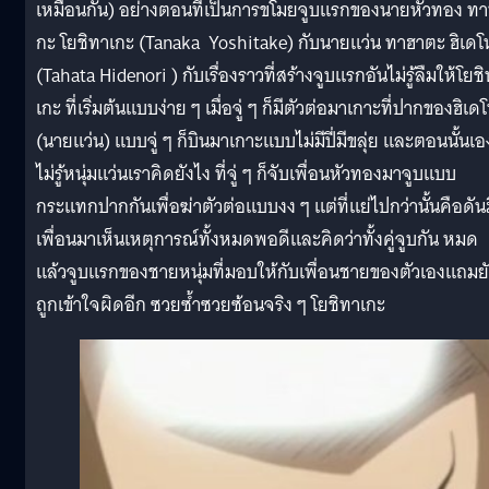
เหมือนกัน) อย่างตอนที่เป็นการขโมยจูบแรกของนายหัวทอง ท
กะ โยชิทาเกะ (Tanaka Yoshitake) กับนายแว่น ทาฮาตะ ฮิเดโน
(Tahata Hidenori ) กับเรื่องราวที่สร้างจูบแรกอันไม่รู้ลืมให้โยช
เกะ ที่เริ่มต้นแบบง่าย ๆ เมื่อจู่ ๆ ก็มีตัวต่อมาเกาะที่ปากของฮิเดโ
(นายแว่น) แบบจู่ ๆ ก็บินมาเกาะแบบไม่มีปี่มีขลุ่ย และตอนนั้นเอ
ไม่รู้หนุ่มแว่นเราคิดยังไง ที่จู่ ๆ ก็จับเพื่อนหัวทองมาจูบแบบ
กระแทกปากกันเพื่อฆ่าตัวต่อแบบงง ๆ แต่ที่แย่ไปกว่านั้นคือดัน
เพื่อนมาเห็นเหตุการณ์ทั้งหมดพอดีและคิดว่าทั้งคู่จูบกัน หมด
แล้วจูบแรกของชายหนุ่มที่มอบให้กับเพื่อนชายของตัวเองแถมย
ถูกเข้าใจผิดอีก ซวยซ้ำซวยซ้อนจริง ๆ โยชิทาเกะ