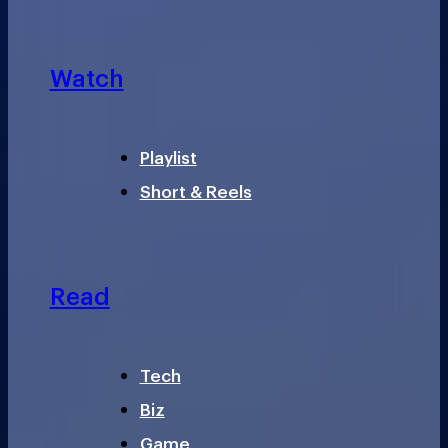
Watch
Playlist
Short & Reels
Read
Tech
Biz
Game