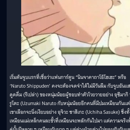
เริ่มต้นจูบแรกที่เชื่อว่าแฟนการ์ตูน “นินจาคาถาโอ้โฮเฮะ” หรือ
‘Naruto Shippuden’ คงจะต้องจดจำได้ไม่มีวันลืม กับจูบอันแ
ดูดดื่ม (รึเปล่า) ของหนุ่มน้อยผู้ชอบทำตัวโวยวายอย่าง อุซึมากิ
รูโตะ (Uzumaki Naruto กับหนุ่มน้อยอีกคนที่มีปมเหมือนกันแต่
เขาเลือกจะนิ่งเงียบอย่าง อุจิวะ ซาสึเกะ (Uchiha Sasuke) ซึ่งทั้ง
เหมือนแม่เหล็กคนละขั้วที่เหมือนจะพลักกันไปมา แต่ความจริงทั
คู่นั้นมีหลาย ๆ เหมือนกันมาก ๆ แต่ต่างฝ่ายต่างไม่ยอมรับกันแ