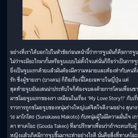
อย่างที่เราได้บอกไปในหัวข้อก่อนหน้านี้ว่าการจูบมันก็คือการจูบ 
ไม่ว่าจะมีอะไรมากั้นหรือจูบแบบไม่ตั้งใจแต่นั่นก็ถือว่าเป็นการจ
ยิ่งเป็นจูบแรกด้วยแล้วมันต้องมีความหมายและต้องทำกับคนที่
รัก ซึ่งผู้ชายเรา (บางคน) ก็ถือเรื่องนี้โดยเฉพาะในญี่ปุ่น แต่
สุดท้ายจูบอันแสนน่าประทับใจก็ต้องจบลงด้วยการโดนเพื่อนช
มาขโมยจูบแรกของเรา เหมือนในเรื่อง ‘My Love Story!!’ กับเรื่
ราวการถูกขโมยจูบของหนุ่มร่างใหญ่แต่จิตใจดีงามอย่าง สุนาง
วะ มาโกโตะ (Sunakawa Makoto) กับหนุ่มผู้ไม่มีความมั่นใจ เก
ดา ทาเคโอะ (Gouda Takeo) ที่มาปรึกษาเพื่อนว่าถ้าจะคบกับผู้
หญิงแล้วเกิดมีการจูบขึ้นมาจะทำอย่างไรดี นั่นคือสิ่งที่ทาเคโอะผ