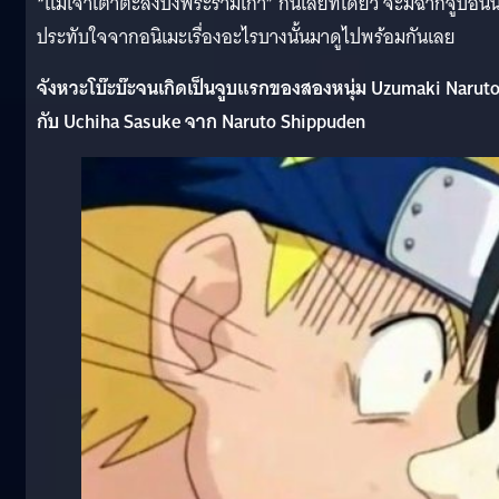
“แม่เจ้าเต่าตะลึงบึงพระรามเก้า” กันเลยทีเดียว จะมีฉากจูบอันน
ประทับใจจากอนิเมะเรื่องอะไรบางนั้นมาดูไปพร้อมกันเลย
จังหวะโบ๊ะบ๊ะจนเกิดเป็นจูบแรกของสองหนุ่ม Uzumaki Narut
กับ Uchiha Sasuke จาก Naruto Shippuden