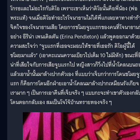
โกรธและไม่อะไรกับดิโอ เพราะเขาเห็นว่าดิโอนั้นคือพี่น้อง (พ่อ
พระแท้) จนเมื่อดิโอทำอะไรโจนาธานไม่ได้พี่แกเลยหาทางทำร้
จิตใจของโจนาธานเสีย โดยการขโมยจูบแรกของคนที่โจนาธานร
อย่าง อีริน่า เพนเดิลตัน (Erina Pendleton) แล้วพูดออกมาด้วย
ความสะใจว่า “จูบแรกที่เธอจะมอบให้ชายที่เธอรัก ดิโอผู้นี้ได้
ขโมยมาแล้ว” (เอาคะแนนความเบียวไปเต็ม 10 ไม่มีหัก) ขณะที่อี
น่าที่เสียใจกับการเสียจูบแรกไป หญิงสาวก็วิ่งไปที่น้ำโคลนบน
แล้วเอาน้ำนั้นมาล้างปากตัวเอง ที่แบบว่าเจ็บกว่าการโดนขโมยจ
แรก ก็คือการโดนอีกฝ่ายเอาน้ำโคลนมาล้างปากเหมือนรังเกียจ
เรามาก ๆ เป็นการเอาคืนที่เจ็บจริง ๆ แบบกะจะทำเขาตัวเองกลั
โดนตอกกลับเอง สมเป็นโจโจ้บ้านทรายทองจริง ๆ