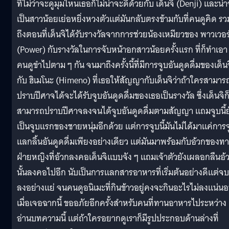
ที่ไม่ว่าจะดูมุมไหนเธอก็ไม่น่าจะดีด้วยกับ เด็นจิ (Denji) และน่
เป็นสาวน้อยเย่อหยิ่งหวงตัวแต่มันกลับตรงข้ามกับที่คนดูคิด รว
ถึงตอนที่เด็นจิได้รับรางวัลจากการช่วยน้องเหมียวของ พาวเวอร
(Power) กับรางวัลในการจับหน้าอกสาวน้อยครั้งแรก ที่ก็ทำเอา
คนดูขำไปตาม ๆ กัน จนมาถึงครั้งนี้ที่มีการจูบอันดูดดื่มของเด็น
กับ ฮิเมโนะ (Himeno) ที่เธอให้สัญญากับเด็นจิว่าถ้าใครสามาร
ปราบปีศาจได้จะได้รับจูบอันดูดดื่มของเธอเป็นรางวัล ซึ่งเด็นจิก
สามารถปราบปีศาจลงจนได้จูบอันดูดดื่มตามสัญญา แถมจูบนี้ย
เป็นจูบแรกของชายหนุ่มอีกด้วย แต่การจูบนี้มันไม่ได้มาแค่การจ
แลกลิ้นอันดูดดื่มเพียงอย่างเดียว แต่มันมาพร้อมกับอ้วกของท
ฝ่ายหญิงที่อ้วกลงคอเด็นจิแบบจัง ๆ แถมเจ้าตัวยังเผลอกลืนอ้
นั้นลงคอไปอีก นับเป็นการแลกสารอาหารที่เริ่มต้นอย่างดีแต่จบ
ลงอย่างแย่ จนคนดูอนิเมะที่กินข้าวอยู่คงจะกินอะไรไม่ลงแน่น
เมื่อเจอฉากนี้ ขออภัยอีกครั้งสำหรับคนที่ทานอาหารไประหว่าง
อ่านบทความนี้ แต่ถ้าใครอยากดูเราก็มีรูปประกอบด้านล่างที่