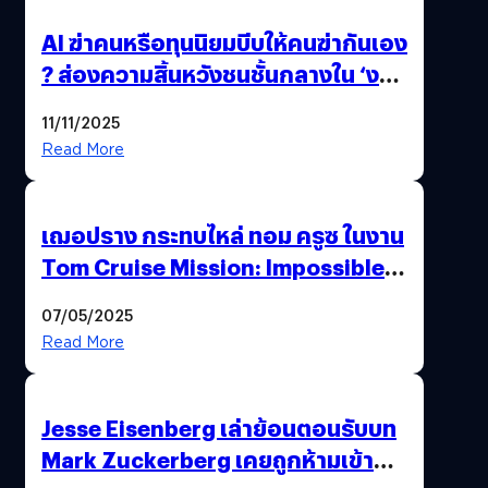
AI ฆ่าคนหรือทุนนิยมบีบให้คนฆ่ากันเอง
? ส่องความสิ้นหวังชนชั้นกลางใน ‘งาน
นี้…ฆ่าเอา’
11/11/2025
Read More
เฌอปราง กระทบไหล่ ทอม ครูซ ในงาน
Tom Cruise Mission: Impossible –
The Final Reckoning Tokyo
07/05/2025
Premiere
Read More
Jesse Eisenberg เล่าย้อนตอนรับบท
Mark Zuckerberg เคยถูกห้ามเข้าพบ