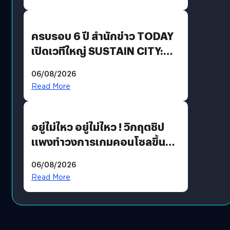
Growth Engine พร้อมจ่าย
ปันผล 0.10 บาท/หุ้น
ครบรอบ 6 ปี สำนักข่าว TODAY
เปิดเวทีใหญ่ SUSTAIN CITY:
THE GREEN TRANSITION ถก
06/08/2026
แนวทางปรับตัวสู่เศรษฐกิจสี
Read More
เขียวอย่างยั่งยืน
อยู่ไม่ไหว อยู่ไม่ไหว ! วิกฤตชิป
แพงทำวงการเกมคอนโซลขึ้น
ราคายับ แบบนี้เกมเมอร์อยู่ยังไง
06/08/2026
?
Read More