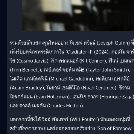
ร่วมด้วยนักแสดงรุ่นใหม่อย่าง โจเซฟ ควินน์ (Joseph Quinn) ที
เพิ่งรับบทจักรพรรดิเกตาใน ‘Gladiator II’ (2024), คอสโม จาร
วิส (Cosmo Jarvis), คิต คอนเนอร์ (Kit Connor), ฟินน์ เบนเน
(Finn Bennett), เทย์เลอร์ จอห์น สมิธ (Taylor John Smith),
ไมเคิล แกนโดลฟินี (Michael Gandolfini), เอเดียน แบรดลีย์
(Adain Bradley), โนอาห์ เซนตินีโอ (Noah Centineo), อีวาน
โฮลตซ์แมน (Evan Holtzman), เฮนริเก ซากา (Henrique Zaga
และ ชาลส์ เมลตัน (Charles Melton)
นอกจากนี้ยังได้ วิลล์ พัลเตอร์ (Will Poulter) นักแสดงหนุ่มที่
สร้างชื่อจากภาพยนตร์ตลกครอบครัวอย่าง ‘Son of Rambow’