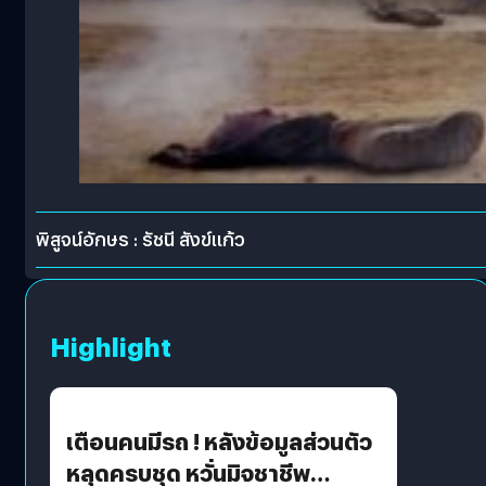
พิสูจน์อักษร : รัชนี สังข์แก้ว
Highlight
เตือนคนมีรถ ! หลังข้อมูลส่วนตัว
หลุดครบชุด หวั่นมิจชาชีพ