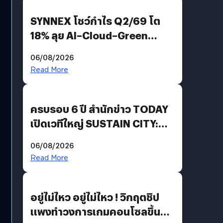
SYNNEX โชว์กำไร Q2/69 โต
18% ลุย AI–Cloud–Green
Energy สร้างฐาน Recurring
06/08/2026
Revenue เร่งเครื่อง New
Read More
Growth Engine พร้อมจ่าย
ปันผล 0.10 บาท/หุ้น
ครบรอบ 6 ปี สำนักข่าว TODAY
เปิดเวทีใหญ่ SUSTAIN CITY:
THE GREEN TRANSITION ถก
06/08/2026
แนวทางปรับตัวสู่เศรษฐกิจสี
Read More
เขียวอย่างยั่งยืน
อยู่ไม่ไหว อยู่ไม่ไหว ! วิกฤตชิป
แพงทำวงการเกมคอนโซลขึ้น