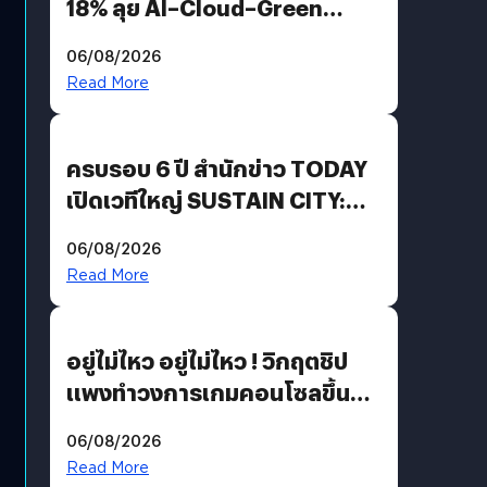
18% ลุย AI–Cloud–Green
Energy สร้างฐาน Recurring
06/08/2026
Revenue เร่งเครื่อง New
Read More
Growth Engine พร้อมจ่าย
ปันผล 0.10 บาท/หุ้น
ครบรอบ 6 ปี สำนักข่าว TODAY
เปิดเวทีใหญ่ SUSTAIN CITY:
THE GREEN TRANSITION ถก
06/08/2026
แนวทางปรับตัวสู่เศรษฐกิจสี
Read More
เขียวอย่างยั่งยืน
อยู่ไม่ไหว อยู่ไม่ไหว ! วิกฤตชิป
แพงทำวงการเกมคอนโซลขึ้น
ราคายับ แบบนี้เกมเมอร์อยู่ยังไง
06/08/2026
?
Read More