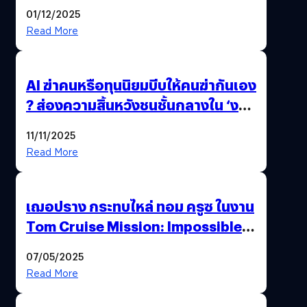
01/12/2025
Read More
AI ฆ่าคนหรือทุนนิยมบีบให้คนฆ่ากันเอง
? ส่องความสิ้นหวังชนชั้นกลางใน ‘งาน
นี้…ฆ่าเอา’
11/11/2025
Read More
เฌอปราง กระทบไหล่ ทอม ครูซ ในงาน
Tom Cruise Mission: Impossible –
The Final Reckoning Tokyo
07/05/2025
Premiere
Read More