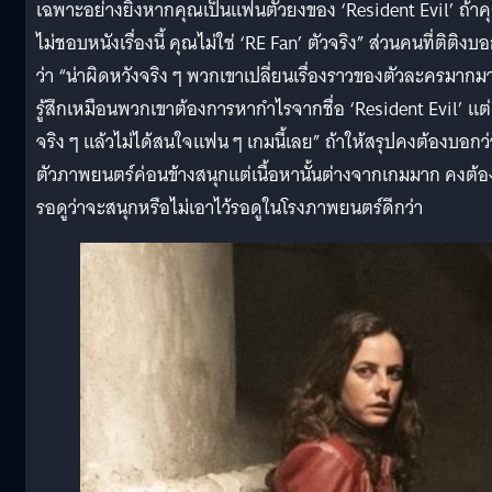
เฉพาะอย่างยิ่งหากคุณเป็นแฟนตัวยงของ ‘Resident Evil’ ถ้าค
ไม่ชอบหนังเรื่องนี้ คุณไม่ใช่ ‘RE Fan’ ตัวจริง” ส่วนคนที่ติติงบ
ว่า “น่าผิดหวังจริง ๆ พวกเขาเปลี่ยนเรื่องราวของตัวละครมากม
รู้สึกเหมือนพวกเขาต้องการหากำไรจากชื่อ ‘Resident Evil’ แต่
จริง ๆ แล้วไม่ได้สนใจแฟน ๆ เกมนี้เลย” ถ้าให้สรุปคงต้องบอกว่
ตัวภาพยนตร์ค่อนข้างสนุกแต่เนื้อหานั้นต่างจากเกมมาก คงต้อ
รอดูว่าจะสนุกหรือไม่เอาไว้รอดูในโรงภาพยนตร์ดีกว่า