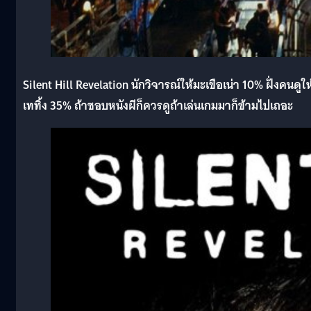
Silent Hill Revelation นักวิจารณ์ให้มะเขือเน่า 10% ฝั่งคนดูให
เททิ้ง 35% ถ้าชอบหนังผีก็ควรดูถ้าเล่นเกมมาก็ข้ามไปเถอะ