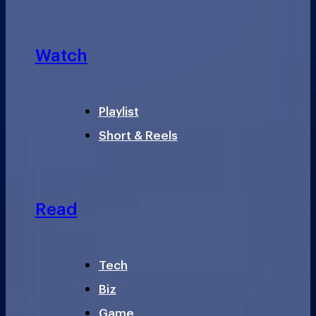
Watch
Playlist
Short & Reels
Read
Tech
Biz
Game