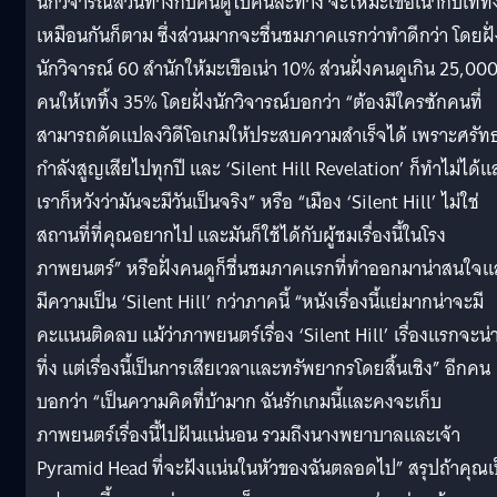
นักวิจารณ์สวนทางกับคนดูไปคนละทาง จะให้มะเขือเน่ากับเททิ้
เหมือนกันก็ตาม ซึ่งส่วนมากจะชื่นชมภาคแรกว่าทำดีกว่า โดยฝั่
นักวิจารณ์ 60 สำนักให้มะเขือเน่า 10% ส่วนฝั่งคนดูเกิน 25,00
คนให้เททิ้ง 35% โดยฝั่งนักวิจารณ์บอกว่า “ต้องมีใครซักคนที่
สามารถดัดแปลงวิดีโอเกมให้ประสบความสำเร็จได้ เพราะศรัท
กำลังสูญเสียไปทุกปี และ ‘Silent Hill Revelation’ ก็ทำไม่ได้แ
เราก็หวังว่ามันจะมีวันเป็นจริง” หรือ “เมือง ‘Silent Hill’ ไม่ใช่
สถานที่ที่คุณอยากไป และมันก็ใช้ได้กับผู้ชมเรื่องนี้ในโรง
ภาพยนตร์” หรือฝั่งคนดูก็ชื่นชมภาคแรกที่ทำออกมาน่าสนใจแ
มีความเป็น ‘Silent Hill’ กว่าภาคนี้ “หนังเรื่องนี้แย่มากน่าจะมี
คะแนนติดลบ แม้ว่าภาพยนตร์เรื่อง ‘Silent Hill’ เรื่องแรกจะน่
ทึ่ง แต่เรื่องนี้เป็นการเสียเวลาและทรัพยากรโดยสิ้นเชิง” อีกคน
บอกว่า “เป็นความคิดที่บ้ามาก ฉันรักเกมนี้และคงจะเก็บ
ภาพยนตร์เรื่องนี้ไปฝันแน่นอน รวมถึงนางพยาบาลและเจ้า
Pyramid Head ที่จะฝังแน่นในหัวของฉันตลอดไป” สรุปถ้าคุณเ