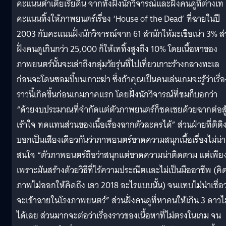
คะแนนต่ำเตี้ยเรี่ยดิน จากทั้งฝั่งนักวิจารณ์และฝั่งคนดูที่ต่างเท
คะแนนทิ้งให้ภาพยนตร์เรื่อง ‘House of the Dead’ ที่ฉายในปี
2003 กับคะแนนฝั่งนักวิจารณ์จาก 61 สำนักให้มะเขือเน่า 3% ส
ฝั่งคนดูเกินกว่า 25,000 ก็ให้เททิ้งสูงถึง 10% โดยเนื้อหาของ
ภาพยนตร์นั้นจะเล่าถึงกลุ่มวัยรุ่นที่ไปเที่ยวเกาะร้างกลางทะเล
ก่อนจะโดนซอมบี้บนเกาะฆ่า ซึ่งถ้าคุณเป็นคนเล่นเกมจะรู้ว่าเรื่อ
ราวนี้เกิดขึ้นก่อนเกมภาคแรก โดยฝั่งนักวิจารณ์ที่ชมก็บอกว่า
“ด้วยงบประมาณที่จำกัดแต่ตัวภาพยนตร์ก็ชดเชยด้วยฉากต่อสู้ท
เร้าใจ ทดแทนส่วนของเนื้อเรื่องฉากตัวละครได้” ส่วนฝ่ายที่ติติง
บอกเป็นเสียงเดียวกันว่าภาพยนตร์ขาดความสนุกเนื้อเรื่องไม่น่า
สนใจ “ตัวภาพยนตร์ถือว่าสนุกแต่ขาดความน่าติดตาม แต่เพีย
เพราะมันสร้างด้วยวิธีที่ไร้ความประณีตและไม่เป็นมืออาชีพ (คิ
ภาพไม่ออกให้คิดถึง เลว 2018 อะไรแบบนั้น) จนแทบไม่น่าเชื่อว
จะเข้าฉายในโรงภาพยนตร์” ส่วนฝั่งคนดูที่หาคนให้เกิน 3 ดาวไม
ได้เลย ส่วนมากจะต่อว่าเรื่องราวของเนื้อหาที่ไม่ตรงในเกม จน