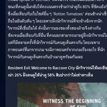
ขณะที่คนดูนั้นกลับให้คะแนนตรงข้ามว่าน่าดูถึง 80% ที่ขัดแย้งก
ซึ่งเมื่อเทียบกับเว็บไซต์อื่น ๆ ‘Rotten Tomatoes’ ค่อนข้างน่าเชื
ถือในอันดับต้น ๆ โดยเฉพาะฝั่งนักวิจารณ์ที่จะอ้างอิงจากนัก
วิจารณ์ที่เชื่อถือได้ ดังนั้นการมองของทั้งสองฝ่ายจึงต่างกัน
ชัดเจนเมื่อเทียบกับที่อื่น ที่คนนอกสามารถมาอยู่ฝั่งนักวิจารณ์ไ
แต่ก็มีหลายครั้งที่นักวิจารณ์กับคนดูเห็นตรงกัน โดยเฉพาะ
ภาพยนตร์ที่มาจากเกม จะมีภาพยนตร์จากเกมเรื่องอะไร ที่นัก
วิจารณ์กับคนดูเห็นตรงกันบ้างมาดูพร้อมกันเลย
Resident Evil Welcome to Raccoon City นักวิจารณ์ให้มะเขื
เน่า 26% ฝั่งคนดูให้น่าดู 58% สิบปากว่าไม่เท่าตาเห็น