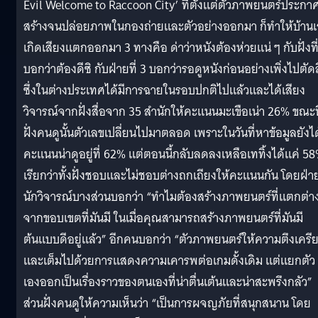
Evil Welcome to Raccoon City’ ที่ตั้งแต่ตัวภาพยนตร์ประกา
สร้างจนปล่อยภาพในกองถ่ายและตัวอย่างออกมา ก็ทำให้บ้านเ
เกิดเสียงแตกออกมา 3 ทางคือ ด่าว่าหนังต้องห่วยแน่ ๆ กับฝั่งที
บอกว่าต้องดีซิ กับฝ่ายที่ 3 บอกว่ารอดูหนังก่อนอย่างเพิ่งไปตัด
ซึ่งในต่างประเทศได้มีการฉายในรอบปกติไปแล้วและได้เสียง
วิจารณ์จากฝั่งสื่อจาก 35 สำนักให้คะแนนมะเขือเน่า 26% ขณะที
ฝั่งคนดูนั้นตัวเลขเปลี่ยนไปมาตลอด เพราะในวันที่หาข้อมูลยังได
คะแนนน่าดูอยู่ที่ 62% แต่ตอนนี้กลับลดลงเหลือเททิ้งได้แค่ 5
เรียกว่าทั้งฝั่งชอบและไม่ชอบต่างถกเถียงให้คะแนนกัน โดยฝ่า
นักวิจารณ์บางส่วนบอกว่า “ทำไมต้องสร้างภาพยนตร์ที่แตกต่า
จากขอบเขตที่มันมี ในเมื่อคุณสามารถสร้างภาพยนตร์ที่มันมี
ต้นแบบดีอยู่แล้ว” อีกคนบอกว่า “ตัวภาพยนตร์ให้ความตึงเครี
และเต็มไปด้วยการแสดงความเคารพต่อเกมดั้งเดิม แต่แยกตัว
เองออกเป็นเรื่องราวของตนเองที่น่าตื่นเต้นและน่าสะพรึงกลัว”
ส่วนฝั่งคนดูให้ความเห็นว่า “เป็นการผจญภัยที่สนุกสนาน โดย