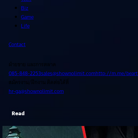
Biz
Game
Life
Contact
ฝ่ายขาย และการตลาด
085-848-2253
sales@shownolimit.com
http://m.me/beart
สมัครงาน/ฝึกงาน ติดต่อได้ที่
hr-ga@shownolimit.com
Read