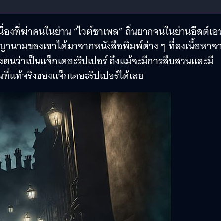
ื่องที่ฆ่าคนในย่าน “ไวต์ชาเพล” ถิ่นยากจนในย่านอีสต์เอ
ญานามของเขาได้มาจากหนังสือพิมพ์ต่าง ๆ ที่ลงเนื้อหาจ
้างตนว่าเป็นแจ็กเดอะริปเปอร์ ถึงแม้จะมีการสืบสวนและมี
วตนที่แท้จริงของแจ็กเดอะริปเปอร์ได้เลย