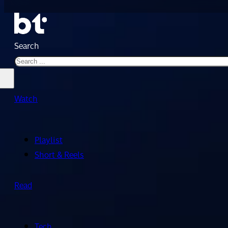
Search
Watch
Playlist
Short & Reels
Read
Tech