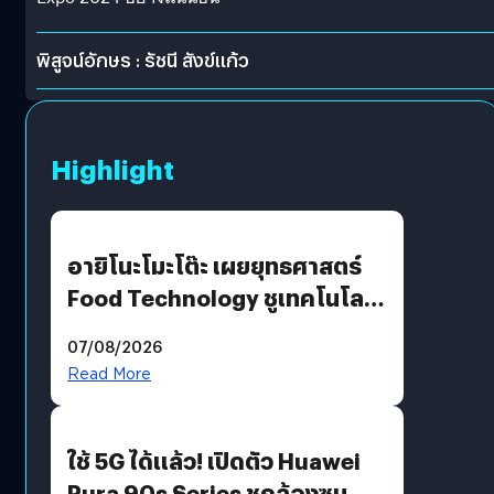
พิสูจน์อักษร : รัชนี สังข์แก้ว
Highlight
อายิโนะโมะโต๊ะ เผยยุทธศาสตร์
Food Technology ชูเทคโนโลยี
“AminoScience” เจาะอินไซต์ผู้
07/08/2026
บริโภคและ B2B
Read More
ใช้ 5G ได้แล้ว! เปิดตัว Huawei
Pura 90s Series ชูกล้องซูม