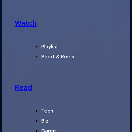
Watch
Playlist
Short & Reels
Read
Tech
Biz
Game