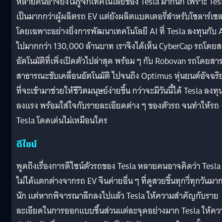
หลายคนอาจยังไม่รู้จักเทคโนโลยีของ Tesla มากนัก เพราะ Tes
เป็นมากกว่าผู้ผลิตรถ EV แต่ยังผลิตแบตเตอรี่สำหรับโซลาร์เซล
โดยเฉพาะอย่างยิ่งการพัฒนาเทคโนโลยี AI ที่ Tesla ลงทุนกับ 
ไปมากกว่า 130,000 ล้านบาท เราจึงได้เห็น CyberCap รถโดยส
อัตโนมัติที่เพิ่งเปิดตัวไปล่าสุด พร้อม ๆ กับ Robovan รถโดยสา
สาธารณะขับเคลื่อนอัตโนมัติ ไปจนถึง Optimus หุ่นยนต์อัจฉริ
ที่จะเข้ามาช่วยให้ชีวิตมนุษย์ง่ายขึ้น กว่าจะมีวันนี้ได้ Tesla ลงทุ
ลงแรง พร้อมใส่ใจกับรายละเอียดต่าง ๆ ของตัวรถ จนทำให้รถ
Tesla โดดเด่นไม่เหมือนใคร
ดีไซน์
พูดถึงเรื่องการดีไซน์ตัวรถของ Tesla หลายคนอาจคิดว่า Tesla 
ไม่ได้แตกต่างจากรถ EV จีนค่ายอื่น ๆ ที่ดูสวยขึ้นทุกวี่ทุกวันมา
นัก แต่หากพิจารณาลึกลงไปแล้ว Tesla ให้ความสำคัญกับราย
ละเอียดในการออกแบบชิ้นส่วนแต่ละจุดอย่างมาก Tesla ให้คว