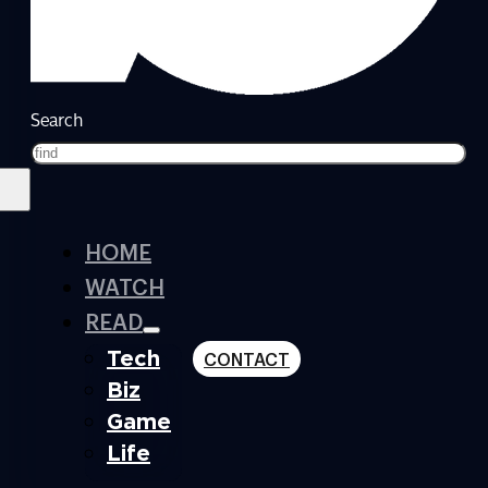
Search
HOME
WATCH
READ
Tech
CONTACT
Biz
Game
Life