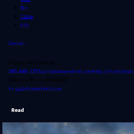
Biz
Game
Life
Contact
ฝ่ายขาย และการตลาด
085-848-2253
sales@shownolimit.com
http://m.me/beart
สมัครงาน/ฝึกงาน ติดต่อได้ที่
hr-ga@shownolimit.com
Read