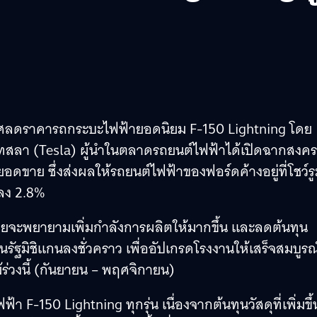
ะกาศลดราคารถกระบะไฟฟ้ายอดนิยม F-150 Lightning โดย
ทสลา (Tesla) ผู้นำในตลาดรถยนต์ไฟฟ้าได้เปิดฉากสงค
ขาย ซึ่งส่งผลให้รถยนต์ไฟฟ้าของฟอร์ดค้างอยู่ที่โชว์ร
ลง 2.8%
ยจะพยายามเพิ่มกำลังการผลิตให้มากขึ้น และลดต้นทุน
นรัฐมิชิแกนลงชั่วคราว เพื่ออัปเกรดโรงงานให้เสร็จสมบูรณ
้ร่วงนี้ (กันยายน – พฤศจิกายน)
F-150 Lightning ทุกรุ่น เนื่องจากต้นทุนวัสดุที่เพิ่มขึ้