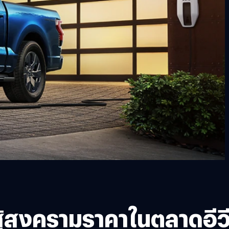
สู้สงครามราคาในตลาดอีว