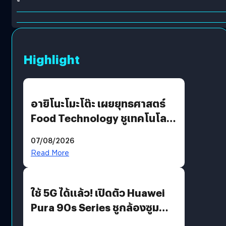
Highlight
อายิโนะโมะโต๊ะ เผยยุทธศาสตร์
Food Technology ชูเทคโนโลยี
“AminoScience” เจาะอินไซต์ผู้
07/08/2026
บริโภคและ B2B
Read More
ใช้ 5G ได้แล้ว! เปิดตัว Huawei
Pura 90s Series ชูกล้องซูม
200 MP ในรุ่นท็อป