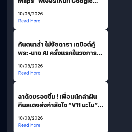
Maps” ฟีเจอร์ใหม่ที่ Google
Maps ใส่ Gemini AI แชตบอตที่
10/08/2026
คุยกับแผนที่ได้แล้ว
Read More
กันตนาล้ำ ไม่ง้อดารา เดบิวต์คู่
พระ-นาง AI ครั้งแรกในวงการ
บันเทิงไทย !
10/08/2026
Read More
ลาด้วยรอยยิ้ม ! เพื่อนนักล่าฝัน
คืนสเตจส่งกำลังใจ “V11 นะโม”
ยุติฝันสัปดาห์ที่ 9 ท่ามกลางความ
10/08/2026
รักแน่นฮอลล์
Read More