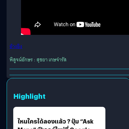
อ้างอิง
พิสูจน์อักษร : สุชยา เกษจำรัส
Highlight
ไหนใครได้ลองแล้ว ? ปุ่ม “Ask