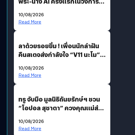
พระ-นาง AI ครั้งแรกในวงการ
บันเทิงไทย !
10/08/2026
Read More
ลาด้วยรอยยิ้ม ! เพื่อนนักล่าฝัน
คืนสเตจส่งกำลังใจ “V11 นะโม”
ยุติฝันสัปดาห์ที่ 9 ท่ามกลางความ
10/08/2026
รักแน่นฮอลล์
Read More
ทรู จับมือ มูลนิธิถันยรักษ์ฯ ชวน
“โอปอล สุชาตา” ควงคุณแม่ส่ง
ต่อแคมเปญ “เต้าต้องตรวจ”
10/08/2026
เติมเต็มความหมายวันแม่ปีนี้
Read More