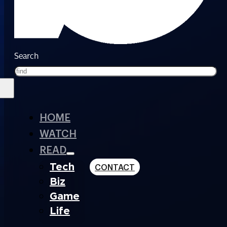
Search
HOME
WATCH
READ
Tech
CONTACT
Biz
Game
Life