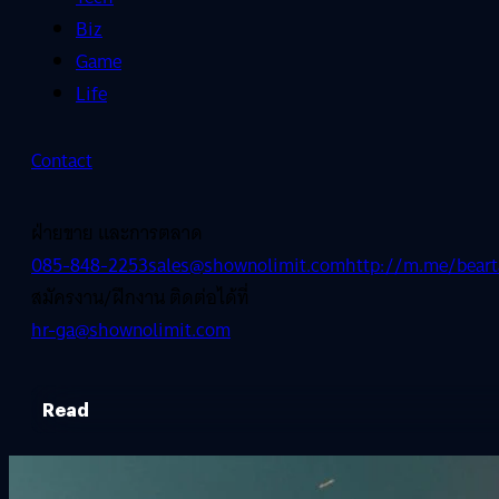
Biz
Game
Life
Contact
ฝ่ายขาย และการตลาด
085-848-2253
sales@shownolimit.com
http://m.me/beart
สมัครงาน/ฝึกงาน ติดต่อได้ที่
hr-ga@shownolimit.com
Read