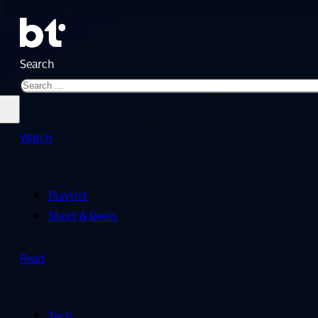
Search
Watch
Playlist
Short & Reels
Read
Tech