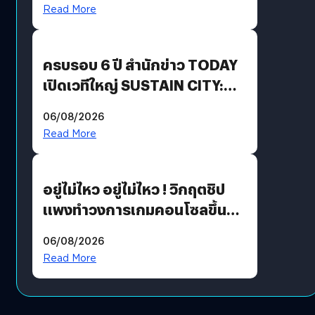
Revenue เร่งเครื่อง New
Read More
Growth Engine พร้อมจ่าย
ปันผล 0.10 บาท/หุ้น
ครบรอบ 6 ปี สำนักข่าว TODAY
เปิดเวทีใหญ่ SUSTAIN CITY:
THE GREEN TRANSITION ถก
06/08/2026
แนวทางปรับตัวสู่เศรษฐกิจสี
Read More
เขียวอย่างยั่งยืน
อยู่ไม่ไหว อยู่ไม่ไหว ! วิกฤตชิป
แพงทำวงการเกมคอนโซลขึ้น
ราคายับ แบบนี้เกมเมอร์อยู่ยังไง
06/08/2026
?
Read More