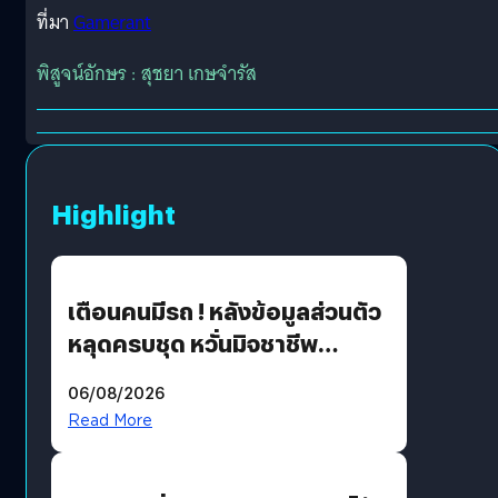
ที่มา
Gamerant
พิสูจน์อักษร : สุชยา เกษจำรัส
Highlight
เตือนคนมีรถ ! หลังข้อมูลส่วนตัว
หลุดครบชุด หวั่นมิจชาชีพ
สวมรอย ล่าสุดพบแล้วเกิดจาก
06/08/2026
รหัสผ่านหลุด ไม่ใช่แฮ็กเกอร์
Read More